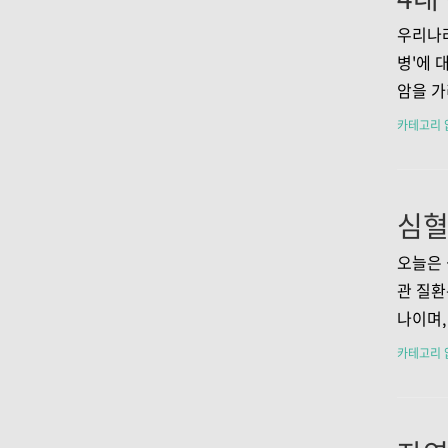
키는 첫
에 대해
우리나라
화의 증
병'에 
지 않아
암을 가
피로감이
접한 연
카테고리 
나타날 
대한 이
각..
아보도록
질환 1
자'라는
고 뚜렷
오늘은 
뇌, 신
관 질환
초래할 
나이며,
환 등을
서는 심
카테고리 
될 수 
대해 자
필요한 
길 바랍