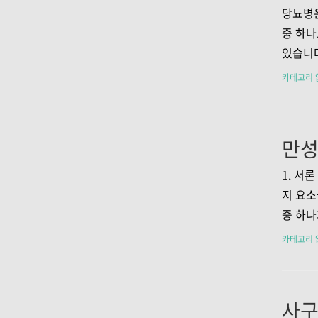
원인 오
당뇨병은
환입니다
중 하나
따르면 
있습니다
과도한 
면, 당
카테고리 
다. 1
서, 당
매우 중
께, 건
상세히 
초기 증
1. 서
간과할 
지 요소
병의 진
중 하나
다. 1
외부에서
카테고리 
포도당
상에 대
다...
러한 염
는 복잡
는 만성