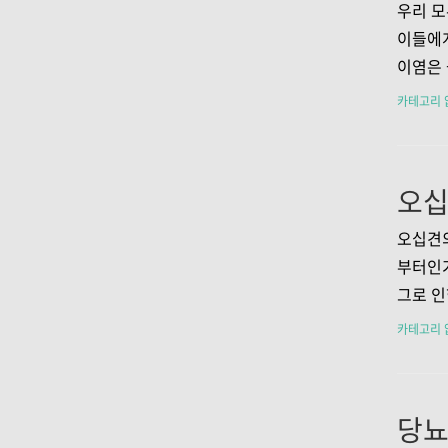
증상은 
우리 모
반적으로
이들에게
복통과 
이염은 
통입니다
가 가능
카테고리 
며, 소
는 중이
중이염이
으로 통
귀에 통
부모님들
오십견의
아의 경
부터인가
하지 못
그로 인
야 합니
의심해볼
카테고리 
가 많습니
히 볼 
발생합니
상, 그
다. 1