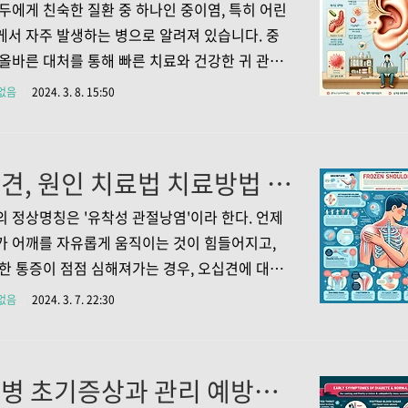
다양하며, 개인에 따라 차이를 보일 수 있지만, 일
두에게 친숙한 질환 중 하나인 중이염, 특히 어린
 다음과 같은 증상이 관찰될 수 있습니다. 1.1
서 자주 발생하는 병으로 알려져 있습니다. 중
소화 불량 담적병의 가장 흔한 증상 중 하나는 복
올바른 대처를 통해 빠른 치료와 건강한 귀 관리
. 특히 식후에 복부가 불편하고, 팽만감을 느끼
합니다. 어른과 아이를 가리지 않고 찾아올 수 있
없음
2024. 3. 8. 15:50
화가 잘 되지 않는 느낌을 받을 수 있습니다. ..
염에 대해 자세히 알아봅시다. 1. 중이염의 증상
란 중이에 발생하는 염증을 의미합니다. 일반적
증이 가장 큰 특징으로, 감기를 앓고 있는 도중에
오십견, 원인 치료법 치료방법 예방과 관리: 통증에서 벗어나 자유로워지는 길
증이 있다면 중이염을 의심해야 합니다. 덧붙여,
이 유념해야 할 부분은 말을 할 줄 모르는 영유
 정상명칭은 '유착성 관절낭염'이라 한다. 언제
우 중이염이 있어도 그 신호를 직접적으로 표현
 어깨를 자유롭게 움직이는 것이 힘들어지고,
하기 때문에, 아이들의 행동 변화에 주의 깊게 봐
한 통증이 점점 심해져가는 경우, 오십견에 대해
다. 1.1 귀의 통증 귀에 뚜렷한 통증이 있는 경우
 필요가 있습니다. 오십견은 우리 사회에서 흔
없음
2024. 3. 7. 22:30
다. - 1.2 기타 증상 두통, 구토, 설사..
수 있는 질환 중 하나이며, 특히 중년 이후에 많이
다. 이번 포스트에서는 오십견의 원인부터 증
리고 치료방법까지 자세히 살펴보도록 하겠습니
당뇨병 초기증상과 관리 예방과 정상 혈당 수치에 대한 심층 분석
. 오십견의 원인과 증상 1.1 오십견의 발병 연령 및