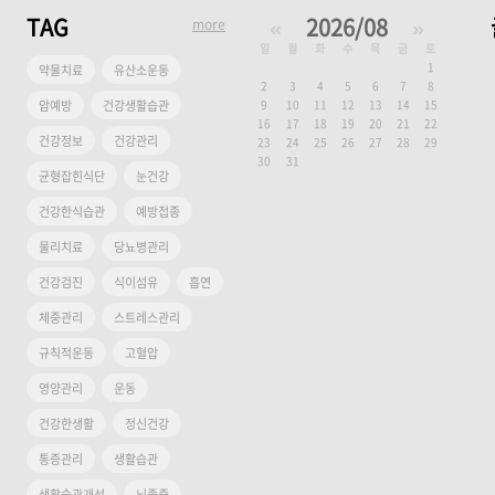
TAG
«
2026/08
»
more
일
월
화
수
목
금
토
1
약물치료
유산소운동
2
3
4
5
6
7
8
암예방
건강생활습관
9
10
11
12
13
14
15
16
17
18
19
20
21
22
건강정보
건강관리
23
24
25
26
27
28
29
30
31
균형잡힌식단
눈건강
건강한식습관
예방접종
물리치료
당뇨병관리
건강검진
식이섬유
흡연
체중관리
스트레스관리
규칙적운동
고혈압
영양관리
운동
건강한생활
정신건강
통증관리
생활습관
생활습관개선
뇌졸중