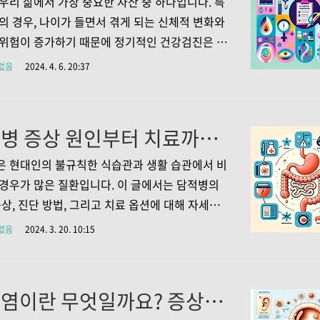
우리 삶에서 가장 중요한 자산 중 하나입니다. 특
 규칙적인 운동 루틴, 스트레스 관리, 충분한 수면
의 경우, 나이가 들면서 겪게 되는 신체적 변화와
 요소를 포함합니다. 이러한 습관들은 육체적, 정
위험이 증가하기 때문에 정기적인 건강검진은 필
강을 향상시키고, 전반적인 삶의 질을 높이는데
다. 여성을 위한 필수 건강검진 10가지 항목에
없음
2024. 4. 6. 20:37
역할을 합니다. 일의 효율성 증진 건강한 생활습
아보겠습니다. 이 검사들은 여성의 건강을 지키
기에 질병을 발검하여 적절한 조치를 취할 수 있도
줍니다. 1. 뇌혈관 질환 검사 중요성: 40세 이상
담적병 증상 원인부터 치료까지 전반적인 이해
뇌혈관 관련 질환을 조기에 발견하기 위해 2년에
 경동맥 초음파, 뇌 CT, 뇌 MRI 등의 검사를 받는
 현대인의 불규칙한 식습관과 생활 습관에서 비
습니다. 이는 뇌졸중과 같은 심각한 질병을 예방
경우가 많은 질환입니다. 이 글에서는 담적병의
 중요합니다. 검사 방법: 경동맥 초음파, 뇌 CT, 뇌
증상, 진단 방법, 그리고 치료 옵션에 대해 자세히
등을 통해 뇌혈관의 상태를 점검합니다. 검사 주기:
록 하겠습니다. 이 내용을 통해 담적병에 대한
없음
2024. 3. 20. 10:15
증상이 없더라도 2년..
는 이해를 도모하고, 건강한 생활을 영위하는 데
되기를 바랍니다. 1. 담적병의 증상 담적병은 한
 사용하는 용어로, 주로 소화기 계통의 문제로
중이염이란 무엇일까요? 증상과 원인 치료의 모든 것
생한다고 여겨지는 질환입니다. 담적병의 주요