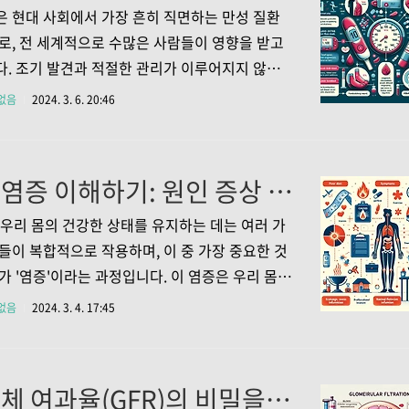
십견은 주로 50대 이상의 나이에서 발생하는 질
 현대 사회에서 가장 흔히 직면하는 만성 질환
. 그 원인은 정확히 알려져 있지 않지만, 연구에
로, 전 세계적으로 수많은 사람들이 영향을 받고
오랜 시간동안 어깨를 사용하지 않거나, 상체에
. 조기 발견과 적절한 관리가 이루어지지 않으
부담을 주는 생활습관 등이 원인이 될 수 있습니
뇨병은 심각한 합병증을 초래할 수 있습니다. 따라
없음
2024. 3. 6. 20:46
.2 오십견의 주 증상: 어깨의 통증 오십견의 가장 ..
뇨병의 초기 증상을 인식하고 이에 대응하는 것은
요합니다. 본 글에서는 당뇨병의 초기 증상과 함
강한 생활을 유지하기 위한 정상 혈당 수치에 대해
만성염증 이해하기: 원인 증상 그리고 효율적인 관리법까지
탐구해보겠습니다. 1. 당뇨병 초기 증상 당뇨병의
상은 종종 미묘하게 나타나기 때문에, 이를 쉽게
론 우리 몸의 건강한 상태를 유지하는 데는 여러 가
수 있습니다. 초기 증상을 조기에 발견하면 당뇨
들이 복합적으로 작용하며, 이 중 가장 중요한 것
행을 늦추고 관리를 개선하는 데 큰 도움이 됩니
가 '염증'이라는 과정입니다. 이 염증은 우리 몸이
-1 지속적인 갈증과 다뇨증 이는 체내에서 과도한
 들어오는 각종 침입자들이나 다양한 형태의 손
없음
2024. 3. 4. 17:45
을 필터링하려는 신장의 노력 때문에 발생합니
응하는 자연스러운 방어 반응입니다. 하지만, 이
증 반응이 지속적으로 이어지면 '만성염증'이라
하고 위험한 상태가 될 수 있습니다. 이번 글에서
사구체 여과율(GFR)의 비밀을 풀다 – 신장 건강의 척도를 이해하다!
염증이 무엇인지, 어떤 원인으로 발생하는지, 그