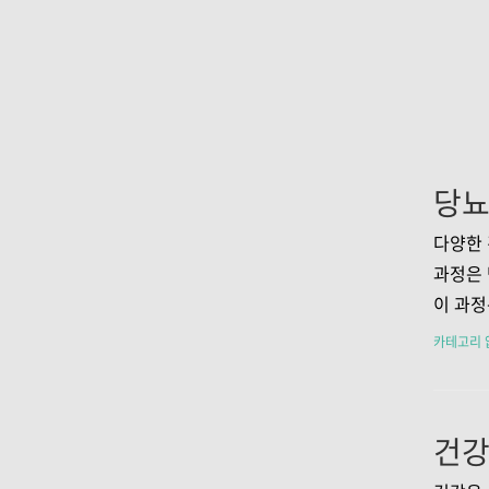
다양한 
과정은 
이 과정
관과 관
카테고리 
습관과 
수 있으
보호막 
활 습관
한 건강