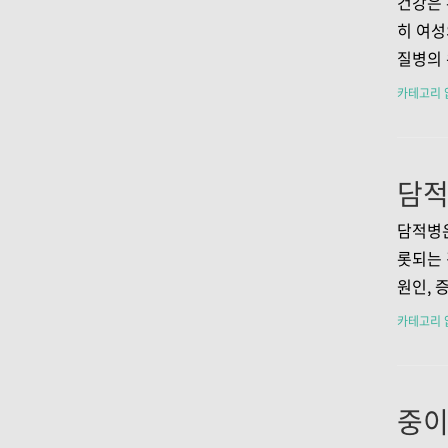
건강은 
식습관,
히 여성
과 같은
질병의 
신적 건
수적입니
카테고리 
중요한 
대해 알
관은 ..
고, 조
록 도와
여성은 
한 번씩
담적병은
것이 좋
롯되는 
하는 데
원인, 
MRI 
살펴보도
카테고리 
특별한 
깊이 있
도움이 
의학에서
인해 발