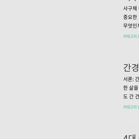
리고 어
사구체 
로 관리
중요한 
니다. 
무엇인지
우리 몸
해 알아
카테고리 
병리적인
이를 개
고 해요
보를 제
니다. 
merul
서론: 
얼마나 
한 삶을
다. 이
도 간 
동안 얼
되돌리기
카테고리 
나타낸 
견하는 
증상과 
의 건강