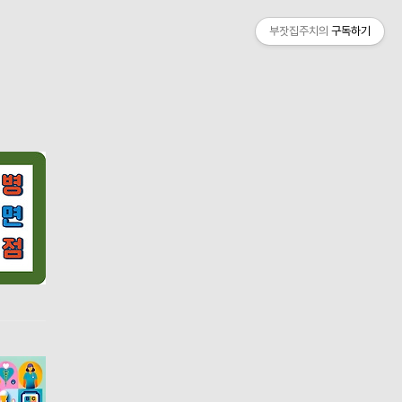
부잣집주치의
구독하기