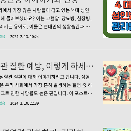
 걸음은 바로 '알아두는 것'이니까요. 함께 간경화
 알아보고 소중한 건강을 지켜나가 보시죠. 간경
에서 가장 많은 사람들이 겪고 있는 '4대 성인
상을 알아보세요 간경화는 초기에 증상이 뚜렷하
대해 들어보셨나요? 이는 고혈압, 당뇨병, 심장병,
 인지하기 어렵습니다. 하지만 시간이 지나면서
리키는 용어로, 이들은 현대인의 생활습관과 밀
나 식욕 감퇴, 체중 감소 같은 비특이적 증상이
관이 있습니다. 이번 글에서는 이 4대 성인병에
없음
2024. 2. 13. 10:24
수 있어요. 또한 황달, 복수, 정맥류 출혈 등 더 심
해와 건강한 생활습관을 통한 예방법에 대해 알
 하겠습니다. 1. 고혈압과 당뇨병: 무서운 만성
.1 고혈압: 조용한 살인자 고혈압은 '조용한 살인
심혈관 질환 예방, 이렇게 하세요! 당신의 심장을 지키는 길
 별명이 붙을 정도로 초기에는 증상이 불분명하
하지 않습니다. 하만 무심코 방치하다 보면 심장,
심혈관 질환에 대해 이야기하려고 합니다. 심혈
장 등 주요 장기에 큰 부담을 주어 심각한 합병증을
은 우리 사회에서 가장 흔히 발생하는 질병 중 하
수 있습니다. 특히, 뇌혈관질환, 심장질환, 신장질
 그로 인한 사망률도 높은 편입니다. 이 포스트에
 유발할 수 있으며, 이는 결국 심각한 사망 원인이
혈관 질환의 증상, 치료 방법, 그리고 예방 방법에
없음
2024. 2. 10. 22:39
있습니다. 그러므로 고혈압은 초기부터..
세히 알아보겠습니다. 이 정보는 우리 모두에게
정보이니, 꼭 참고하셔서 건강한 삶을 살아가시
니다. 1. 심혈관 질환의 증상 1.1 심혈관 질환의