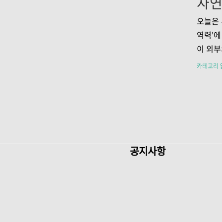
주요 증
가슴 통
오늘은 
의 혈류
역력'에
중앙에 
이 외부
습니다. 
말합니다
카테고리 
습니다.
법과 그
이해하기
번째 방
로부터 
이것은 
는 데 
공지사항
트워크로
고 이를
수면 부