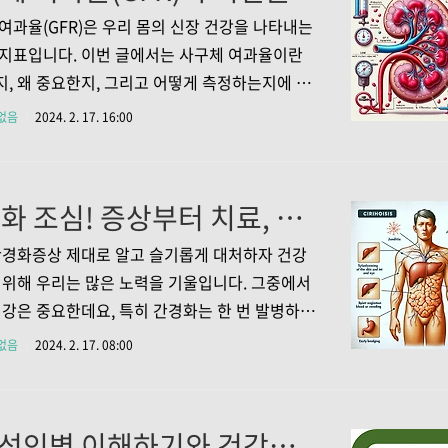
떤 증상을 보이는지, 또한 어떻게 이를 효과적으
여과율(GFR)은 우리 몸의 신장 건강을 나타내는
할 수 있는지에 대해 자세히 살펴보도록 하겠습
지표입니다. 이번 글에서는 사구체 여과율이란
2. 본문 2-1. 만성염증의 원인과 증상 만성염증은
, 왜 중요한지, 그리고 어떻게 측정하는지에 대
의 면역 시스템이 과도하게 반응하여 발생하는
보겠습니다. 또한, GFR이 낮아질 경우의 원인과
없음
2024. 2. 17. 16:00
 상태입니다. 이는 특정 질환의 영향, 지속적인..
선할 수 있는 생활 습관에 대해서도 탐구해보려
. 건강한 신장 기능을 유지하는 데 도움이 되는 정
공하고자 하니, 글을 끝까지 읽어 보시길 권장합
간경화 조심! 증상부터 치료, 예방까지 철저히 알아두는 건강 지침서
사구체여과율이란 무엇인가요? 사구체여과율(Glo
ar Filtration Rate, GFR)은 우리 몸에서 신장이
간경화증상 제대로 알고 슬기롭게 대처하자 건강
잘 기능하고 있는지를 나타내는 중요한 지표입니
 위해 우리는 많은 노력을 기울입니다. 그중에서
 수치는 사구체라 불리는 신장의 여과 단위가 1분
건강은 중요한데요, 특히 간경화는 한 번 발병하면
마나 많은 혈액을 걸러내는지를 mL/min 단위로
 어려운 질환이기에 미리 예방하고, 조기에 발
없음
2024. 2. 17. 08:00
것이죠. 정상 사구체 여과율..
것이 매우 중요합니다. 이번 글에서는 간경화의
치료, 또한 예방법까지 꼼꼼히 살펴보며, 여러분
을 지키는 데 도움을 드리고자 합니다. 건강을 지
4대 성인병 이해하기와 건강한 생활습관으로 예방하는 방법