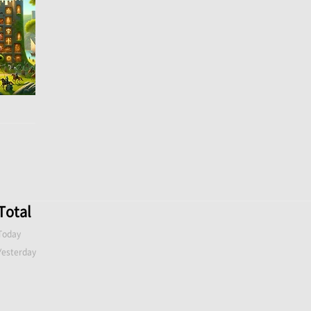
Total
Today
Yesterday