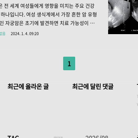
것은 매우 중요하며, 이를 위해 몇 가지 필수적인
 전 세계 여성들에게 영향을 미치는 주요 건강
 지키는 것이 필요합니다. 1 규칙적인 건강 검진
 하나입니다. 여성 생식계에서 가장 흔한 암 유형
일반적인 건강 검진 여성의 건강을 보호하고 유지하
인 자궁암은 초기에 발견하면 치료 가능성이 높
번째 필수적인 조언은 규칙적인 건강 검진을 받는
. 이 글에서는 자궁암의 증상, 위험 요소, 치료
없음
2024. 1. 4. 09:20
. 이는 여성의 건강 상태를 지속적으로 모니터
이해하고, 이를 통해 적시에 의료 조치를 취하여
수 있는 지식을 제공하려고 합니다. 1. 자궁암의
 조기 경고 신호 파악하기 가. 자궁암의 초기 증상
1
궁암은 초기에 특징적인 증상을 나타낼 수 있으
를 조기에 인식하는 것이 매우 중요합니다. 가장 흔
은 비정상적인 질 출혈로, 특히 폐경 후에 발생하
최근에 올라온 글
최근에 달린 댓글
은 즉시 검사를 받아야 하는 신호일 수 있습니다.
골반 통증이나 성관계 시 통증, 그리고 평소와 다른
물의 변화도 자궁암을 나타낼 수 ..
more