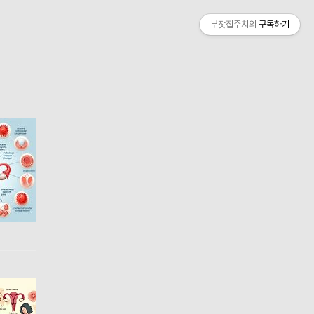
부잣집주치의
구독하기