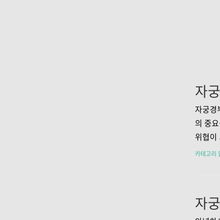
자궁경
의 중요
위협이 
종 바이
카테고리 
있으며,
자궁경부
예방하기
요성은 
은 HP