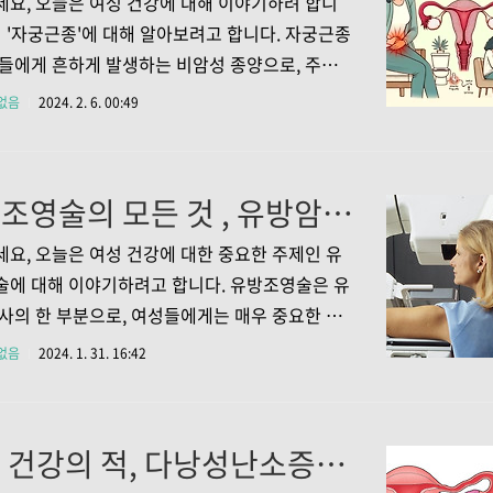
요, 오늘은 여성 건강에 대해 이야기하려 합니
러 HPV 관련 암의 발생 가능성을 줄일 수 있습니
히 '자궁근종'에 대해 알아보려고 합니다. 자궁근종
러한 백신은 개인의 건강은 물론, 공중 위생 측면에
들에게 흔하게 발생하는 비암성 종양으로, 주로
 이점을 제공하여, 집단 면역 형성을 통해 바이러
 생겨나는 병입니다. 이 포스트에서는 자궁근종
없음
2024. 2. 6. 00:49
를 감소시키고, 결국은 암 발생률을 낮추는 데..
, 주요 증상, 효과적인 치료법, 그리고 이를 예방
법에 대해 알아보겠습니다. 1. 자궁근종의 원인과
해하기 1.1 자궁근종의 원인: 호르몬의 역할 자궁
유방조영술의 모든 것 , 유방암, 이렇게 이겨냅니다!
발생 원인은 명확히 알려져 있지 않지만, 호르몬,
스트로겐의 역할이 중요하다고 알려져 있습니다.
요, 오늘은 여성 건강에 대한 중요한 주제인 유
겐은 여성의 생식 호르몬으로, 자궁 내막의 성
에 대해 이야기하려고 합니다. 유방조영술은 유
진합니다. 이 호르몬의 수치가 높아지면, 자궁 내
사의 한 부분으로, 여성들에게는 매우 중요한 검
근육세포가 과도하게 성장하여 자궁근종을 형성할
. 이 글을 통해 유방조영술의 필요성, 절차, 그리
없음
2024. 1. 31. 16:42
니다. 또한, 유전적 요인, 나이, 체중 등도 자..
 방법에 대해 알아보도록 하겠습니다. 유방조영
요성 이해하기 1. 유방암의 조기 발견 1.1 유방조
방암의 조기 발견에 매우 중요한 방법입니다. 유
여성 건강의 적, 다낭성난소증후군! 증상 원인 그 해결책을 찾아서
초기에는 증상이 거의 없기 때문에, 일찍 발견하