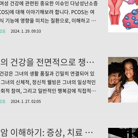
기적인 검사가 필요합니다. 유방조영술은 이러한
여성 건강에 관련된 중요한 이슈인 다낭성난소증
견을 가능하게 해주는 중요한 도구입니다. 1.2.
COS)에 대해 이야기해보려 합니다. PCOS는 여
진단 도구 유방조영술은 유방의 구조와 이상을
식 기능에 영향을 미치는 질환으로, 이해하고 관
 살펴볼 수 있는 정확한 진단 도구입니다. 이를
것이 매우 중요합니다. 이번 포스팅에서는 PCOS
없음
2024. 1. 29. 09:33
사는 유방암의 위치, 크기, 형태 등을 정확히 파악
, 원인, 그리고 관리법에 대해 알아보겠습니다. 1.
소증후군의 정의 1.1 다낭성난소증후군이란?
소증후군(PCOS)은 여성의 난소에 작은 낭이 많
여성의 건강을 전면적으로 챙기는 방법에 대한 필수 조언들
는 질환입니다. '낭'이라는 이름에서 알 수 있듯
소에는 정상적으로는 한 개의 난포가 발달하지만,
건강은 그녀의 생활 품질과 긴밀히 연결되어 있
에서는 여러 개의 작은 난포가 발달하게 됩니다.
 그녀의 신체적, 정신적 웰빙은 그녀의 일상적인
난포들은 정상적으로 발달하거나 배출되지 않고,
사회적 참여, 그리고 일반적인 행복감에 직접적인
변에 작은 낭 형태로 남아 있게 됩니다. 1.2 다낭
미칩니다. 그러나 바쁜 현대 사회에서 많은 여성
없음
2024. 1. 27. 02:05
후군(PCOS) 의 증상 PCOS는 호르..
인의 건강을 뒷전으로 미루거나 간과하는 경우가
. 이는 좋은 품질의 삶을 유지하고, 장기적으로
제를 예방하는 데 있어서 결코 좋은 선택이 아닙
자궁암 이해하기: 증상, 치료 및 예방 가이드
따라서, 여성의 건강을 지속적으로 유지하고 향상