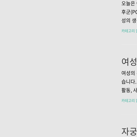
려면 정
오늘은 
조기 발
후군(P
정확한 
성의 생
세밀하게
리하는 
카테고리 
통해 의
의 정의
하..
다낭성난
다낭성난
이 생기
이, 난
여성의 
PCOS
습니다.
이러한 
활동, 
난소 주
영향을 
카테고리 
성난소증
들이 본
흔합니다
건강 문
니다. 