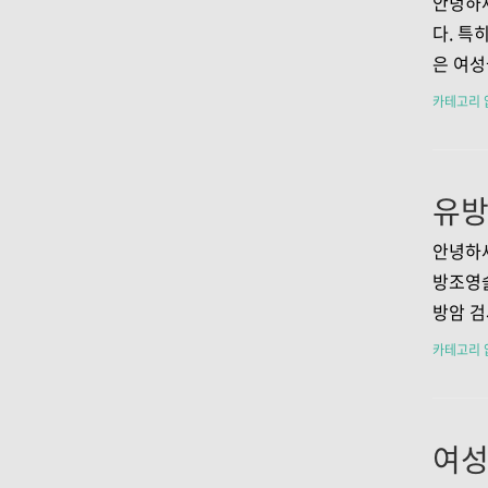
안녕하세
롯한 여
다. 특
다. 이
은 여성
서도 큰
생식기에
카테고리 
스 전파
의 원인
하는 방
증상 이
근종의 
특히 에
안녕하세
에스트로
방조영술
장을 촉
방암 검
부의 
사입니다
카테고리 
수 있습
고 준비
술의 필
영술 유
방암은 