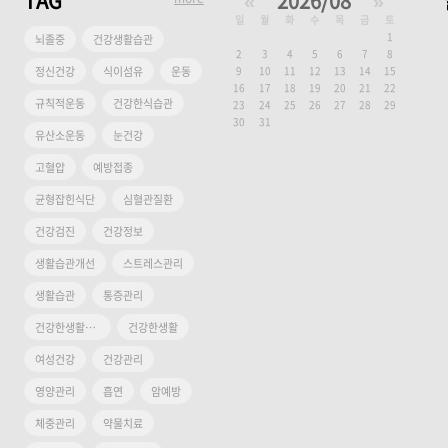
TAG
«
2026/08
»
일
월
화
수
목
금
토
1
뇌졸중
건강생활습관
2
3
4
5
6
7
8
정신건강
식이섬유
운동
9
10
11
12
13
14
15
16
17
18
19
20
21
22
규칙적운동
건강한식습관
23
24
25
26
27
28
29
30
31
유산소운동
눈건강
고혈압
예방접종
균형잡힌식단
심혈관질환
건강검진
건강정보
생활습관개선
스트레스관리
생활습관
통증관리
건강한생활습관
건강한생활
여성건강
건강관리
영양관리
흡연
암예방
체중관리
약물치료