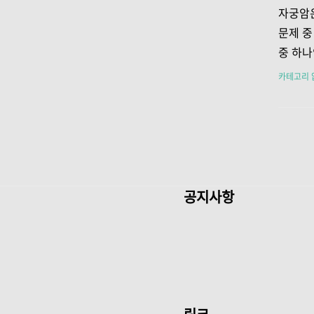
시키는 
자궁암은
조언들을
문제 중
1.1 
중 하나
는 첫 
아집니다
카테고리 
것입니다
옵션을 
링..
예방할 
증상 및
인식 자
며, 이
한 증상
공지사항
는 출혈
또한, 
질 분비