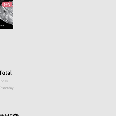
Total
Today
Yesterday