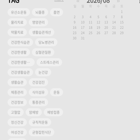
TAG
«
2026/08
»
일
월
화
수
목
금
토
1
유산소운동
뇌졸중
흡연
2
3
4
5
6
7
8
물리치료
영양관리
9
10
11
12
13
14
15
16
17
18
19
20
21
22
약물치료
생활습관개선
23
24
25
26
27
28
29
30
31
건강한식습관
당뇨병관리
건강한생활
심혈관질환
건강한생활습관
스트레스관리
건강생활습관
눈건강
생활습관
건강검진
체중관리
식이섬유
운동
건강정보
통증관리
고혈압
암예방
예방접종
정신건강
규칙적운동
여성건강
균형잡힌식단