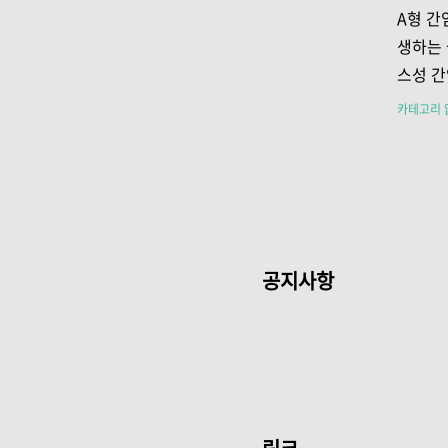
크 증상
A형 간염
에게 더
생하는 
원인패혈
스성 간
전신 염
간염에 
카테고리 
으며, 
로 전파
수 있습
는 주로
염됩니다
감염자와
파될 수
공지사항
음식이나
변에 오
로 들어