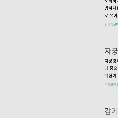
로타바이
질병관리
방까지
관리 가
로 유아
51명의
는 바이
건강정보
습니다.
역력이 
증상은 
원인으로
초래하기
스는 감
위생 관
자궁경
바이러스
의 중요
고, 적
위협이 
것이 
종 바이
카테고리 
요?로타
있으며,
거친 후
자궁경부
예방하기
요성은 