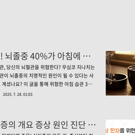
충격! 뇌졸중 40%가 아침에 발생? 지금 당장 바꿔야 할 습관 3가지
관, 당신의 뇌혈관을 위협한다? 무심코 지나치는
관이 뇌졸중의 치명적인 원인이 될 수 있다는 사
고 계셨나요? 이 글을 통해 위험한 아침 습관 3가지
보고, 건강한 아침 루틴으로 뇌졸중을 예방하는
2025. 7. 28. 01:03
알려드릴게요! 솔직히 말해서, 저도 아침에는 정
바빠서 건강을 잘 챙기지 못할 때가 많아요. 커피
로 잠을 깨우고, 허둥지둥 집을 나서는 게 일상이
실어증의 개요 증상 원인 진단 치료 합병증 예방 영양의 모든 것
그런데 어느 날, 뇌졸중 관련 기사를 읽다가 깜짝
다. 뇌졸중의 40%가 아침 시간대에 발생한다는