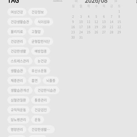
TAG
«
2026/08
»
일
월
화
수
목
금
토
1
여성건강
건강정보
2
3
4
5
6
7
8
건강생활습관
식이섬유
9
10
11
12
13
14
15
16
17
18
19
20
21
22
물리치료
고혈압
23
24
25
26
27
28
29
30
31
건강관리
균형잡힌식단
건강한생활
예방접종
스트레스관리
눈건강
생활습관
유산소운동
체중관리
흡연
뇌졸중
생활습관개선
건강한식습관
심혈관질환
통증관리
규칙적운동
건강검진
당뇨병관리
운동
영양관리
건강한생활습관