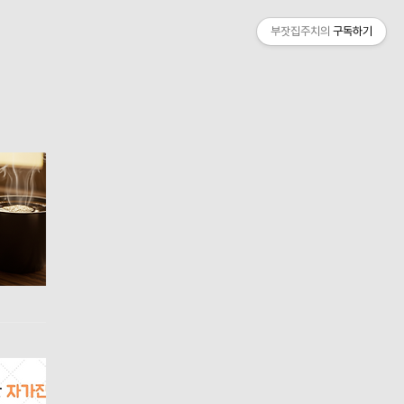
부잣집주치의
구독하기