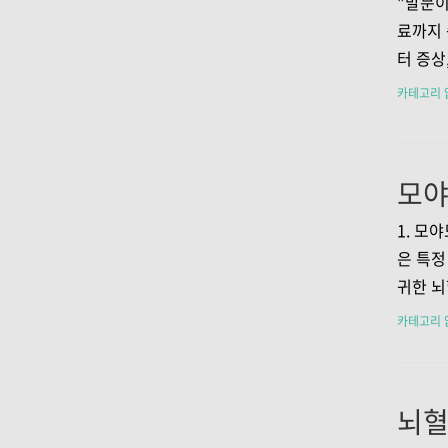
"말문이
내용이었
료까지 
증 같은
터 증상
하더라고
양 관리
카테고리 
여쭤보면
을 자세
어증은 
데 어려
중, 두
는 뇌의
1. 모
움과 혼
은 특정
표현에 
귀한 뇌
주요 증
피어오르
카테고리 
말하기,
기에서 
요,..
발생하며
입니다.
효과적인