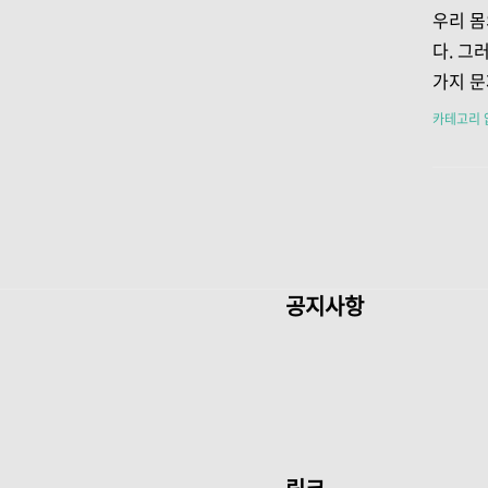
면서 뇌
우리 몸
합니다.
다. 그
뇌 조직
가지 문
압력을 
액 흐름
카테고리 
을 위협
심혈관 
증에 대
다. 1
리세라이
롤과 트
태를 말
공지사항
요 구성
에서 조
들어 혈
리 몸에