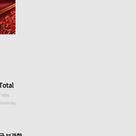
Total
Today
Yesterday