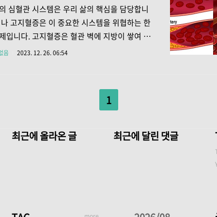
 조직이 산소와 영양분을 제대로 받지 못해 발생
의 심혈관 시스템은 우리 삶의 핵심을 담당합니
 출혈성 뇌졸중은 뇌 안의 혈관이 파열되어 주변
러나 고지혈증은 이 중요한 시스템을 위협하는 한
에 출혈이 일어나는 상태입니다. 이는 뇌 내부의
제입니다. 고지혈증은 혈관 벽에 지방이 쌓여 혈
증가시키고, 뇌 조직을 손상시키며, 때로는 생명
을 방해하는 상태로, 심근경색, 뇌졸중 등과 같은
없음
2023. 12. 26. 06:54
할 수 있습니다. 두 유형 모두 신속한 진단과 ..
질환을 유발할 수 있습니다. 이 글에서는 고지혈
한 원인과 예방법에 대해 자세히 살펴보겠습니
. 고지혈증의 원인과 진단 가. 콜레스테롤과 트리글
1
드의 상승 고지혈증은 주로 혈액 속의 콜레스테
리글리세라이드 수치가 정상 수치를 넘어서는 상
합니다. 콜레스테롤은 우리 몸에서 세포 벽의 주
최근에 올라온 글
최근에 달린 댓글
 요소로 사용되지만, 과다하게 섭취하거나 생체
절되지 못할 경우 혈관 벽에 쌓여 혈관을 좁게 만
액 순환이 어려워집니다. 트리글리세라이드는 우
서 에너지..
more