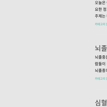
다. 2
오늘은 
다양하게
요한 정
않을 때
주제는 
중과 유
에서 생
카테고리 
변화 등
의 개선
졸..
을 통해
고 예방
혈관질환
증상들 
뇌졸중은
어느 한
람들이 
주 관찰
뇌졸중의
어 그 
아보고,
카테고리 
것으로 
하려고 
같..
두 가지
뇌졸중
생합니다