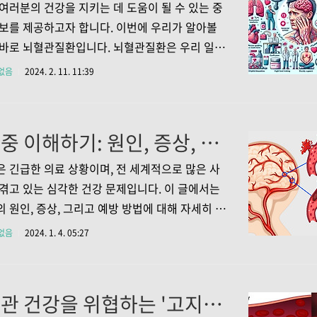
. 모야모야병의 증상과 징후 모야모야병의 증상은
여러분의 건강을 지키는 데 도움이 될 수 있는 중
 나타나는데, 특히 뇌에 제대로 피가 공급되지
보를 제공하고자 합니다. 이번에 우리가 알아볼
 발생할 수 있는 증상들입니다. 소아의 경우 뇌졸
바로 뇌혈관질환입니다. 뇌혈관질환은 우리 일상
사한 증상, 즉 두통, 간질 발작, 운동이나 감각의
각보다 더 자주 접할 수 있는 질환으로, 생활습관
없음
2024. 2. 11. 11:39
이 나타날 수 있고, 성인에서는 뇌출혈 또는 뇌
과 적절한 관리를 통해 예방할 수 있습니다. 이 글
 뇌혈관질환의 주요 증상, 효과적인 치료법, 그리
법에 대해 자세히 알아보도록 하겠습니다. 1. 뇌
뇌졸중 이해하기: 원인, 증상, 그리고 예방
의 증상에 대한 이해 1.1 일반적으로 나타나는
뇌혈관 질환의 가장 일반적인 증상 중 하나로는
 긴급한 의료 상황이며, 전 세계적으로 많은 사
쪽 몸의 근육이 약해지거나 마비되는 현상이 자
겪고 있는 심각한 건강 문제입니다. 이 글에서는
됩니다. 이러한 현상은 뇌의 특정 부위가 손상되
 원인, 증상, 그리고 예방 방법에 대해 자세히 알
부위가 원래 조절하던 몸의 부분에 문제가 생기는
 뇌졸중 발생 시 취해야 할 조치에 대해서도 논의
없음
2024. 1. 4. 05:27
이해할 수 있습니다. 이 외에도 두통이나 현기증
합니다. 1. 뇌졸중의 원인과 유형 뇌졸중은 주로
 유형, 즉 허혈성과 출혈성으로 나뉩니다. 허혈성
은 대부분 혈전이나 죽상동맥경화증으로 인해 발
심혈관 건강을 위협하는 '고지혈증', 그 원인과 증상 예방 법
. 이는 혈관이 좁아져 뇌로 가는 혈류가 차단되