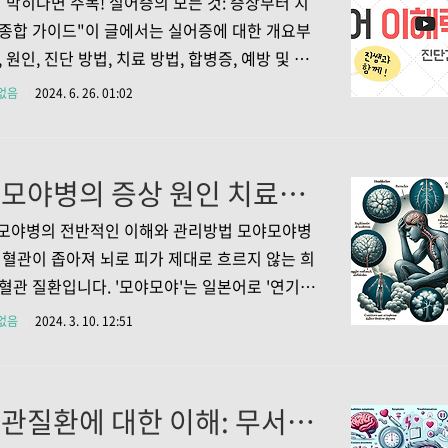
 막히다면 주목! 실어증의 모든 것: 증상부터 치
거든요. 특히 저처럼 고혈압이나 당뇨, 고지혈
종합 가이드"이 글에서는 실어증에 대한 개요부
 만성질환이 있는 분들은 더욱 조심해야 한다고
, 원인, 진단 방법, 치료 방법, 합병증, 예방 및 영
요. 그래서 제가 직접 찾아보고, 의사 선생님께
에 이르기까지 실어증에 대해 알아야 할 모든 것
없음
2024. 6. 26. 01:02
서 얻은 정보를 여러분과 공유하려고 합니다...
히 다루어 보겠습니다. 실어증이란 무엇인가?실
뇌의 손상으로 인해 언어를 이해하거나 생성하는
움을 겪는 의학적 상태입니다. 일반적으로 뇌졸
모야모야병의 증상 원인 치료방법과 예방법의 모든 것
부 손상, 뇌염 등으로 발생하는데요, 언어를 담당하
 일부가 손상받을 때 나타나죠. 흔히 발음의 어려
야모야병의 전반적인 이해와 관리방법 모야모야병
동되기도 하지만, 실어증은 언어 자체의 이해와
 혈관이 좁아져 뇌로 피가 제대로 흐르지 않는 희
문제가 있다는 점에서 차이가 있어요.실어증의
혈관 질환입니다. '모야모야'는 일본어로 '연기가
상실어증의 증상은 아주 다양합니다. 대표적으로
는 형상’을 의미하는데, 이 뇌혈관 질환명도 여
없음
2024. 3. 10. 12:51
 이해하기, 읽기, 쓰기에 어려움을 겪게 되는데
유래됩니다. 한국과 일본에서 비교적 더 흔하게
, 소아와 성인 모두에게서 나타날 수 있는 질병
 이 글을 통해 모야모야병의 증상, 원인, 그리고
뇌혈관질환에 대한 이해: 무서운 증상부터 효과적인 예방법까지 알아보는 방법
 치료 및 예방법에 대해 알아보도록 하겠습니