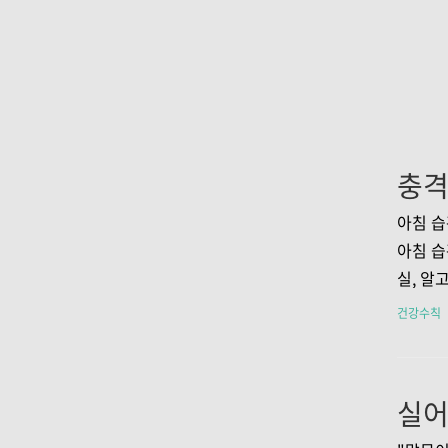
아침 습
아침 습
실, 알
를 알아
건강수칙
방법을 
신없이 
한 잔으
었죠. 
놀랐습니