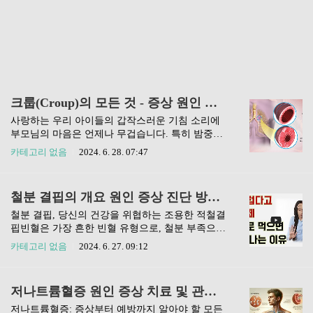
크룹(Croup)의 모든 것 - 증상 원인 진단 치료 합병증 예방 영양까지
사랑하는 우리 아이들의 갑작스러운 기침 소리에
부모님의 마음은 언제나 무겁습니다. 특히 밤중에
들리는 거친 숨소리는 크룹(Croup, 후두 기관 기관
카테고리 없음
2024. 6. 28. 07:47
지염)일 가능성이 있어, 더욱 걱정이 앞설 텐데요.
크룹은 아이들에게 흔히 발생하는 호흡기 질환으
로, 올바른 정보를 알고 있으면 예방과 치료에 큰
철분 결핍의 개요 원인 증상 진단 방법 치료 합병증 영양관리까지
도움이 됩니다.이번 글에서는 크룹의 개요부터 증
상, 원인, 진단, 치료 방법, 합병증 예방까지, 부모
철분 결핍, 당신의 건강을 위협하는 조용한 적철결
님이 알아야 할 필수 정보를 상세하게 다루어 보겠
핍빈혈은 가장 흔한 빈혈 유형으로, 철분 부족으로
습니다. 아이의 건강한 호흡을 위한 첫걸음, 함께
인해 헤모글로빈 생산이 줄어들어 발생합니다. 이
카테고리 없음
2024. 6. 27. 09:12
시작해볼까요?크룹(Croup)의 이해: 아이에게 발생
글에서는 철분 결핍의 개요 원인 증상 진단 방법 치
하는 호흡기 질환크룹은 주로 6개월에서 3세 사이
료 합병증 영양관리까지 안내해 드리겠습니다. 철
의 어린 아이들에게 나타나는 호흡기 질환으로, 기
분 결핍이란 무엇인가요?철분 결핍은 우리 몸에서
저나트륨혈증 원인 증상 치료 및 관리의 이해와 관리
관과 후두에 염증이 생겨 특징적인 '개 짖는 듯한'
가장 흔하게 발생하는 영양소 결핍증 중 하나입니
기침과 함께 숨쉬기..
다. 이는 체내 철분 수치가 정상 범위 이하로 떨어
저나트륨혈증: 증상부터 예방까지 알아야 할 모든