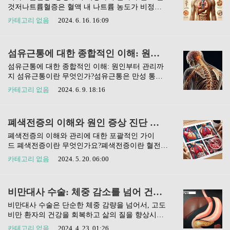
져 필요한 만큼의 적혈구를 생산하지 못하는 상태
것저나트륨혈증은 혈액 내 나트륨 농도가 비정상
를 말하죠. 적혈구는 우리 몸 곳곳으로 산소를 운반
적으로 낮은 상태를 의미합니다. 이는 다양한 건강
카테고리 없음
2024. 6. 16. 16:09
하는 매우 중요한 역할을 수행하기 때문에, 철분이
문제를 유발할 수 있습니다. 이 글에서는 저나트륨
충분하지 않으면 여러 가지 건강 문제를 유발할 수
혈증의 정의, 증상, 원인, 진단, 치료 및 예방 방법
있어요. 피로, 창백한 피부, 호흡곤란 등 다양한 증
에 대해 알아보겠습니다. 저나트륨혈증의 정의저
섬유근통에 대한 종합적인 이해: 원인 증상 진단 치료부터 관리까지
상이 나타나며, 이를 방치하면 더욱 심각한 건갈 합
나트륨혈증이란 혈액 내 나트륨 농도가 정상 범위
병증으로 이어질 수 있어 ..
이하로 떨어진 상태를 의미합니다. 나트륨은 체내
섬유근통에 대한 종합적인 이해: 원인부터 관리까
에서 중요한 전해질 중 하나로, 체액의 양과 삼투압
지 섬유근통이란 무엇인가?섬유근통은 만성 통증
을 조절하는 데 필수적인 역할을 합니다. 혈중 나트
장애로, 전신적이고 특별한 염증이나 조직 손상 없
카테고리 없음
2024. 6. 9. 18:16
륨 농도는 보통 밀리리터당 135~145mmol 사이를
이 광범위한 통증과 함께 다양한 증상이 나타나는
유지하는 것이 정상으로 여겨지는데, 이 수치가 13
것이 특징입니다. 근육, 인대, 건 및 주변 연조직의
5mmol/L 이하로 떨어지면 저나트륨혈증이라고 진
경직과 통증, 그리고 피로감이 주된 증상이지만, 수
폐색전증의 이해와 원인 증상 진단 치료 예방 관리에 대한 포괄적인 가이드
단합니다. 이 상태는 뇌를 포함한 여러 조직에서 부
면 장애, 기억력 및 집중력 저하와 같은 인지 기능
종을 유발하고, 궁극적..
의 문제, 우울감 또는 불안감 등이 동반될 수 있습
폐색전증의 이해와 관리에 대한 포괄적인 가이
니다. 섬유근통을 겪는 사람들은 종종 '안개 속에서
드 폐색전증이란 무엇인가요?폐색전증이란 혈전이
길을 잃은 것' 같은 느낌을 호소하는데, 이는 '섬유
혈관을 따라 이동하여 폐의 동맥을 막는 상태를 말
카테고리 없음
2024. 5. 20. 06:00
안개'라고 불리는 현상입니다. 섬유근통의 원인섬
합니다. 이 혈전은 주로 다리의 정맥혈전증(Venous
유근통의 정확한 원인은 아직 명확히 밝혀지지 않
Thromboembolism, VTE)에서 형성되며, '급성'과
았습니다. 그러나 연구에 따르면 여러 요인이 상호
'만성'으로 나뉘어집니다. 급성 폐색전증은 갑작스
비만대사 수술: 체중 감소를 넘어 건강한 삶으로의 여정
작용하여 발병 위험을 증가시키는 것으로 보고 있
런 발생이 특징이며, 심각한 경우 순식간에 생명을
습니다. 이러한 요인으로는..
위협할 수 있는 상황으로 이어질 수 있습니다. 반
비만대사 수술은 단순한 체중 감량을 넘어서, 고도
면, 만성 폐색전증은 장기간에 걸쳐 점차 발전하여
비만 환자의 건강을 회복하고 삶의 질을 향상시키
폐고혈압과 같은 합병증을 유발할 수 있습니다. 혈
기 위한 의학적 접근입니다. 이 수술은 복합적인 대
카테고리 없음
2024. 4. 23. 01:26