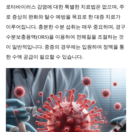
로타바이러스 감염에 대한 특별한 치료법은 없으며, 주
로 증상의 완화와 탈수 예방을 목표로 한 대증 치료가
이루어집니다. 충분한 수분 섭취는 매우 중요하며, 경구
수분보충용액(ORS)을 이용하여 전해질을 조절하는 것
이 일반적입니다. 중증의 경우에는 입원하여 정맥을 통
한 수액 공급이 필요할 수 있습니다.