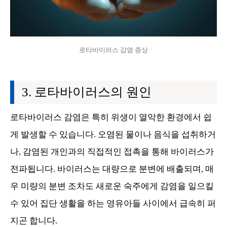
로타바이러스 감염 증상
로타바이러스의 원인
로타바이러스 감염은 특히 위생이 열악한 환경에서 쉽
게 발생할 수 있습니다. 오염된 물이나 음식을 섭취하거
나, 감염된 개인과의 직접적인 접촉을 통해 바이러스가
전파됩니다. 바이러스는 대량으로 분변에 배출되며, 매
우 미량의 분변 조차도 새로운 숙주에게 감염을 일으킬
수 있어 집단 생활을 하는 영유아들 사이에서 급속히 퍼
지곤 합니다.