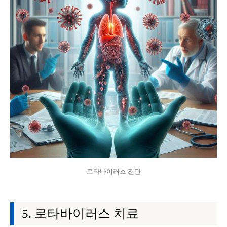
로타바이러스 진단
로타바이러스 치료