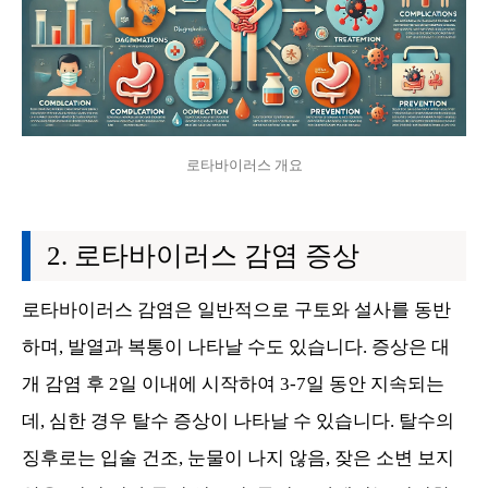
로타바이러스 개요
로타바이러스 감염 증상
로타바이러스 감염은 일반적으로 구토와 설사를 동반
하며, 발열과 복통이 나타날 수도 있습니다. 증상은 대
개 감염 후 2일 이내에 시작하여 3-7일 동안 지속되는
데, 심한 경우 탈수 증상이 나타날 수 있습니다. 탈수의
징후로는 입술 건조, 눈물이 나지 않음, 잦은 소변 보지