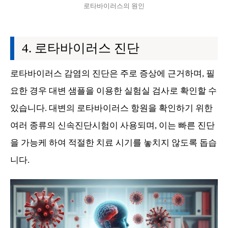
로타바이러스의 원인
로타바이러스 진단
로타바이러스 감염의 진단은 주로 증상에 근거하며, 필
요한 경우 대변 샘플을 이용한 실험실 검사로 확인할 수
있습니다. 대변의 로타바이러스 항원을 확인하기 위한
여러 종류의 신속진단시험이 사용되며, 이는 빠른 진단
을 가능케 하여 적절한 치료 시기를 놓치지 않도록 돕습
니다.