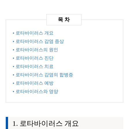
• 로타바이러스 개요
• 로타바이러스 감염 증상
• 로타바이러스의 원인
• 로타바이러스 진단
• 로타바이러스 치료
• 로타바이러스 감염의 합병증
• 로타바이러스 예방
• 로타바이러스와 영양
로타바이러스 개요