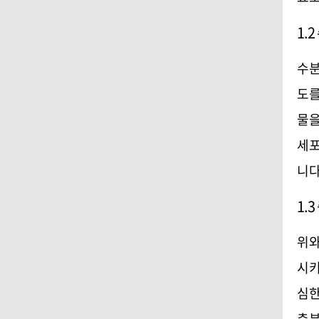
1.2
수분
도를
물을
세포
니
1.3
위와
시키
심한
충분