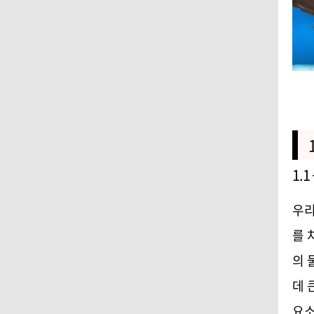
1.1
우리
를 
의 
데 
요소