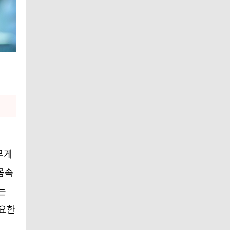
무게
몸속
는
중요한