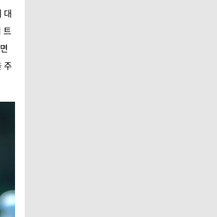
 대
 트
면
 주