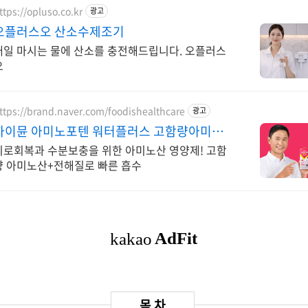
ttps://opluso.co.kr
광고
오플러스오 산소수제조기
매일 마시는 물에 산소를 충전해드립니다. 오플러스
오
ttps://brand.naver.com/foodishealthcare
광고
하이뮨 아미노포텐 워터플러스 고함량아미노
산 4,000mg
피로회복과 수분보충을 위한 아미노산 영양제! 고함
량 아미노산+전해질로 빠른 흡수