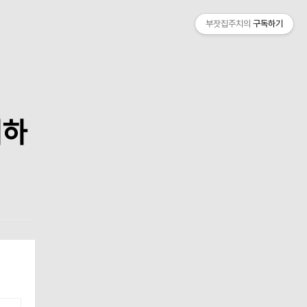
부잣집주치의
구독하기
께하