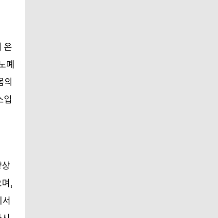
 온
 노폐
몸의
소입
향상
으며
,
에서
마시