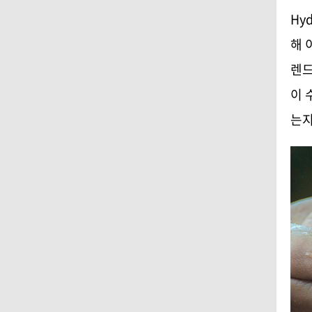
Hy
해 
렌드
이 
는지