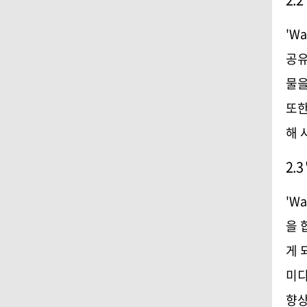
'Wa
공
물을
또
해 
2.3
'Wa
을 
게 
미디
향상