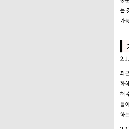
는 
가
2.1
최근
화하
해 
들이
하는
2.2