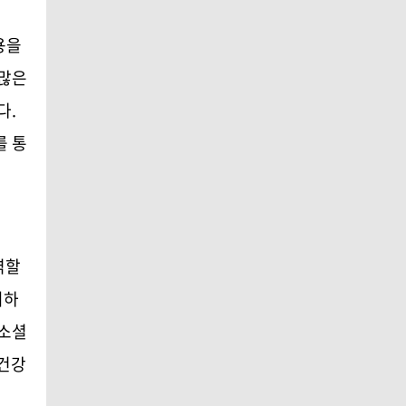
용을
 많은
다
.
를 통
역할
지하
 소셜
 건강