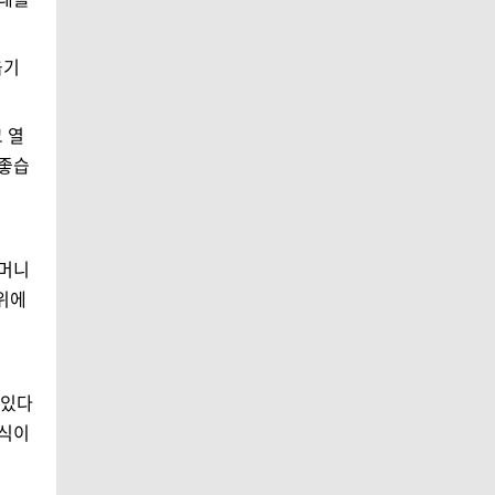
옮기
 열
 좋습
주머니
부위에
 있다
의식이