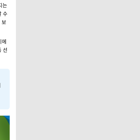
지는
날 수
 보
이에
동 선
외