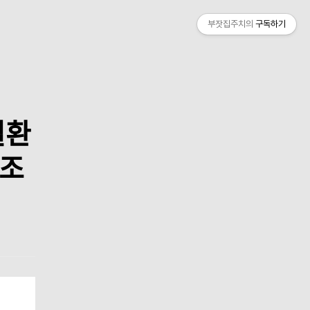
부잣집주치의
구독하기
질환
급조