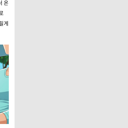
서 온
로
드릴게