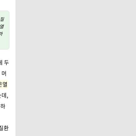
열질
온열
까
게 두
 머
온열
데,
 하
열질환