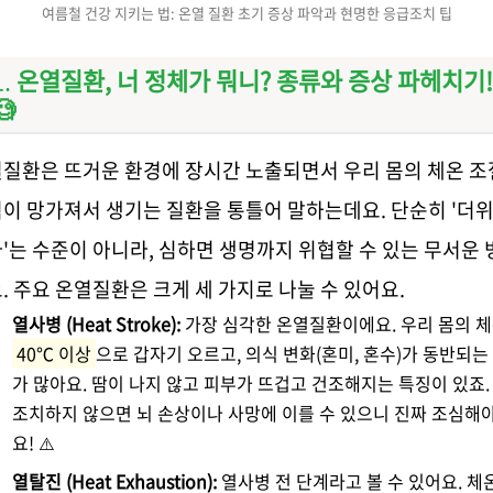
여름철 건강 지키는 법: 온열 질환 초기 증상 파악과 현명한 응급조치 팁
온열질환, 너 정체가 뭐니? 종류와 증상 파헤치기!
🧐
질환은 뜨거운 환경에 장시간 노출되면서 우리 몸의 체온 조
이 망가져서 생기는 질환을 통틀어 말하는데요. 단순히 '더위
'는 수준이 아니라, 심하면 생명까지 위협할 수 있는 무서운 
. 주요 온열질환은 크게 세 가지로 나눌 수 있어요.
열사병 (Heat Stroke):
가장 심각한 온열질환이에요. 우리 몸의 
40℃ 이상
으로 갑자기 오르고, 의식 변화(혼미, 혼수)가 동반되는
가 많아요. 땀이 나지 않고 피부가 뜨겁고 건조해지는 특징이 있죠.
조치하지 않으면 뇌 손상이나 사망에 이를 수 있으니 진짜 조심해야
요! ⚠️
열탈진 (Heat Exhaustion):
열사병 전 단계라고 볼 수 있어요. 체