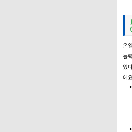
온열
능력
었다
에요