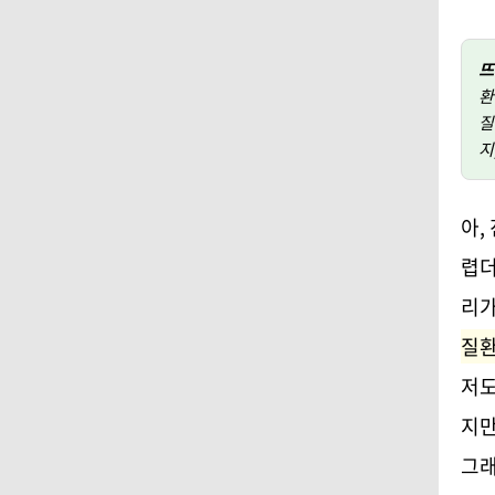
뜨
환
질
지
아,
렵더
리가
질환
저도
지만
그래