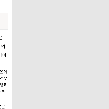
절
 먹
병이
체온이
 경우
 빨리
 해
온은