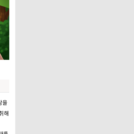
람을
 취해
상태를