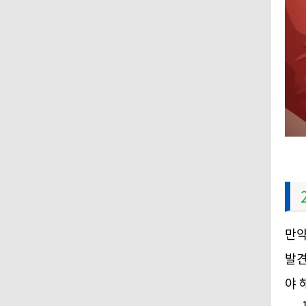
만약
발견
야 