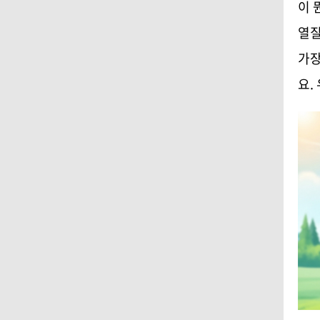
이 
열질
가장
요.