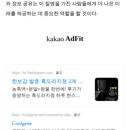
와 정보 공유는 이 질병을 가진 사람들에게 더 나은 미
래를 제공하는 데 중요한 역할을 할 것이다.
https://m.hanbogam.com
광고
한보감 발효 흑도라지청 2개 구
매시 흑마늘청 증정
농축액+분말+원물 한번에! 후기가
증명하는 흑도라지청 하루 한스푼,
물에 타실 필요없이 그냥 드세요
https://coolgene.net/community.php
광고
Coolgene