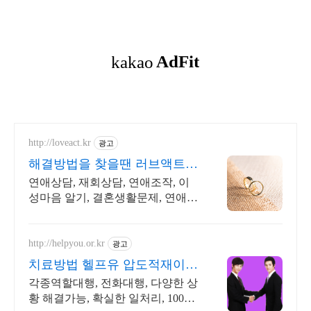
http://loveact.kr
광고
해결방법을 찾을땐 러브액트
2011년 개업 오랜 업력
연애상담, 재회상담, 연애조작, 이
성마음 알기, 결혼생활문제, 연애잘
하는법 다양한 상황 처리가능업체,
현실적으로 도움이 되는 상담, 일단
문의부탁드립니다.
http://helpyou.or.kr
광고
치료방법 헬프유 압도적재이용
다양하고 어려운 상황해결가능
각종역할대행, 전화대행, 다양한 상
황 해결가능, 확실한 일처리, 100%