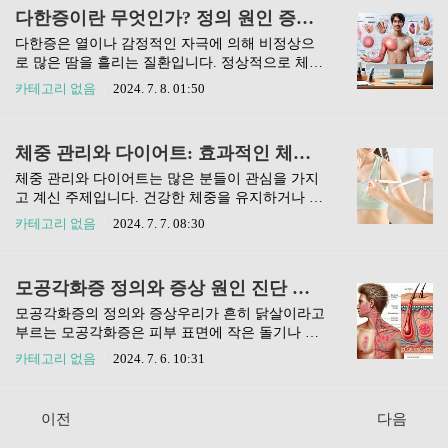
한다면, 두려움을 조금이나말 줄일 수 있을 거에요.
이스라엘과 인도에서 사망 사례가 보고되었습니
다한증이란 무엇인가? 정의 원인 증상 진단 치료법과 생활수칙 안내
2. 전이성 유방암 진단: 정확한 진단을 위한 체계적
다. 이스라엘 북부의 한 수역에서 수영을 즐긴 26세
접근법전이성 유방암 ..
남성이 아메바에 감염된 후 발열과 두통, 구토 증상
다한증은 열이나 감정적인 자극에 의해 비정상으
을 보이다가 결국 사망했습니다. 인도에서도 14세
로 많은 땀을 흘리는 질환입니다. 정상적으로 체온
소년이 비슷한 증상으로 생을 마감했으며, 이 두 사
이 올라가면 땀샘에서 땀을 분비하게 됩니다.이 글
카테고리 없음
2024. 7. 8. 01:50
례 외에도 최근 몇 달 동안 수영을 통한 감염으로
에서 다한증의 정의와 원인 증상 및 진단과 치료방
인해 어린 소녀들이 목숨을 잃는 안타까운 일이 발
법 그리고 다한증 관리를 위한 생활 수칙에 대해서
생했습니다.1. 파울러자유아메바란 무엇인가질병
안내 하겠습니다다한증의 정의와 원인다한증은 과
체중 관리와 다이어트: 효과적인 체중 감량을 위한 규칙적인 운동 전략
관리청과 CDC에 따르면, 파울러자유아메바는 특
도한 땀을 흘리는 상태를 의미합니다. 우리 몸에는
히 따뜻한 물에서 서식하는 자유 생..
두 가지 유형의 땀샘이 있는데, 에크린 땀샘과 아포
체중 관리와 다이어트는 많은 분들이 관심을 가지
크린 땀샘으로 구분됩니다. 에크린 땀샘은 몸의 온
고 계신 주제입니다. 건강한 체중을 유지하거나 체
도 조절을 위해 전신에 분포되어 있으며, 아포크린
중 감량을 원하시는 분들에게 이 정보는 매우 중요
카테고리 없음
2024. 7. 7. 08:30
땀샘은 주로 겨드랑이, 사타구니, 발바닥 등에 위치
합니다. 이 글에서는 체중 관리와 다이어트에 대해
하여 호르몬의 영향을 받아 땀을 분비합니다. 다한
자세히 살펴보고, 건강한 방법으로 목표 체중을 달
증 환자들은 보통 에크린 땀샘의 과도한 활동으로
성하는 방법을 구체적으로 설명드리겠습니다.1. 체
모공각화증 정의와 증상 원인 진단 치료법 및 관리방법 다 알려줌
인해 일상 생활에 지장을 받게 됩니다.다한증의 원
중 관리의 중요성체중관리는 우리의 전반적인 건
인은 구체적으로 명확히 밝혀진 바가..
강을 유지하는 데 매우 중요한 역할을 합니다. 비만
모공각화증의 정의와 증상우리가 흔히 닭살이라고
이나 과체중은 다양한 건강 문제를 야기할 수 있습
부르는 모공각화증은 피부 표면에 작은 돌기나 결
니다.1.1 체중 관리의 중요성중 관리는 우리의 전반
절처럼 보이는 상태로, 주로 팔과 다리에 나타납니
카테고리 없음
2024. 7. 6. 10:31
적인 건강을 유지하는 데 매우 중요한 역할을 합니
다. 이는 모낭 주변의 과도한 각질 형성으로 인해
다. 비만이나 과체중은 다양한 건강 문제를 야기할
발생하는 비염증성 피부 문제로, 각질이 모낭 구멍
수 있습니다. 대표적으로 당뇨병, 고혈압, 심혈관
을 막으면서 나타나는 현상입니다. 대부분의 경우
이전
다음
질환 등의 위험 요인이 될 수 있습니다. 이러한 질
가 가려움증을 동반하지 않으며, 가볍게 촉감이 느
병들은 삶의 질을 크게 저하시..
껴지는 수준입니다.그러나 겨울철이나 건조한 기