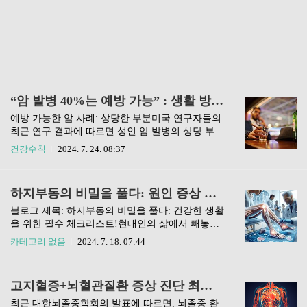
“암 발병 40%는 예방 가능” : 생활 방식의 변화로 생명을 구할 수 있는 방법
예방 가능한 암 사례: 상당한 부분미국 연구자들의
최근 연구 결과에 따르면 성인 암 발병의 상당 부분
이 40%가 예방 가능한 것으로 나타났습니다. 암이
건강수칙
2024. 7. 24. 08:37
유전적 요인이나 환경적 요인에 의해 주로 발생한
다는 일반적인 믿음과는 달리, 이 분석은 이러한 사
례의 상당 부분이 잘못된 생활 방식 선택과 특정 감
하지부동의 비밀을 풀다: 원인 증상 생활습관 개선운동 전문가의 조언
염으로 인해 발생한다는 것을 보여줍니다.미국 암
학회(ACS)에 따르면 2019년 미국 30세 이상 성인
블로그 제목: 하지부동의 비밀을 풀다: 건강한 생활
중 진단된 암 사례 중 약 713,340건이 예방 가능한
을 위한 필수 체크리스트!현대인의 삶에서 빼놓을
것으로 분류되었습니다. 이 수치는 그 해에 보고된
수 없는 일과 중 하나가 바로 앉아서 보내는 시간이
카테고리 없음
2024. 7. 18. 07:44
총 암 사례 1,781,649건 중 상당 부분을 차지합니
에요. 하지만 장시간 앉아 있음으로 인해 발생하는
다.예방 가능한 암으로 인한 높은 사망률보고서는
하지부동은 우리 몸에 여러 가지 부정적인 영향을
또한 2019년 암 사망자 595,700명 중 약 262,100명
미칠 수 있죠. 건강한 생활을 유지하기 위해 하지부
고지혈증+뇌혈관질환 증상 진단 최악의 생활 습관 관리 방법
(44%)이 예방 가능한 암으로 인..
동의 원인과 증상을 이해하고, 예방 및 개선 방법을
알아보는 것이 중요해요.이 글을 통해 하지부동에
최근 대한뇌졸중학회의 발표에 따르면, 뇌졸중 환