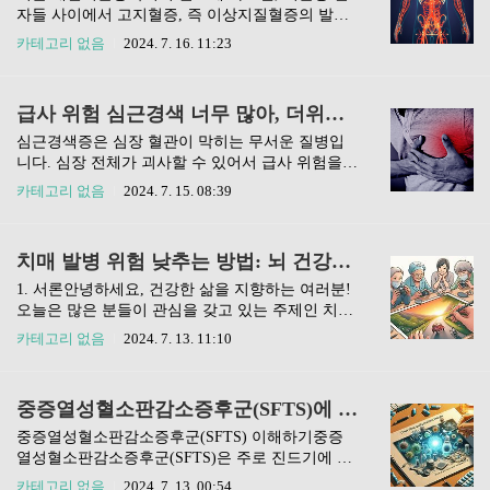
대한 이해를 돕고, 건강한 생활을 위한 실질적인 조
자들 사이에서 고지혈증, 즉 이상지질혈증의 발병
치들을 취할 수 있는 정보를 제공하고자 합니다. 하
률이 예전에 알려진 당뇨병 등의 위험인자들을 넘
카테고리 없음
2024. 7. 16. 11:23
지부동이란 무엇인가요?하지부동이란, 우리 몸의
어서고 있습니다. 이러한 변화는 우리가 알고 있는
하체가 제대로 움직이지 않거나, 움직임이 제한된
건강에 해로운 생활 습관에 대한 재고를 요구합니
상태를 말해요. 이는 흔히 앉아 있는 시간이 긴 현
다. 뇌졸중이라는 중대한 질환의 주요 원인 가운데
급사 위험 심근경색 너무 많아, 더위에 혈전 발생 위험, 예방법 알아보자
대인들에게서 발견되는데요. 우리의 건강한 생활
하나로 지목되고 있는 고지혈증은 우리 몸의 혈관
을 위해 하지부동의 원인과..
건강에 심각한 위협이 되고 있으며, 이를 관리하지
심근경색증은 심장 혈관이 막히는 무서운 질병입
않을 경우 심장과 뇌혈관 질환의 위험성이 크게 증
니다. 심장 전체가 괴사할 수 있어서 급사 위험을
가합니다.1. 고지혈증과 이상지질혈증의 위험성 인
높이는 요인이 되죠. 최근 건강보험심사평가원 자
카테고리 없음
2024. 7. 15. 08:39
식대한뇌졸중학회의 분석에 따르면, 뇌졸중 환자
료를 보면, 심근경색으로 인해 병원을 찾는 사람들
들의 주요 혈관 위험인자 중 고혈압이 67.9%로 가
의 수가 급증했어요. 특히 여름철에는 높은 기온이
장 높았고, 이어 고지혈증이 42.5%로 나타났습니
혈전 형성을 촉진해 더욱 조심해야 합니다.여름의
치매 발병 위험 낮추는 방법: 뇌 건강을 위한 필수 습관
다. 이는 당뇨병의 유병률인 34.3%를 넘는 수치로
무더위는 몸에서 땀을 많이 배출시키는데, 이로 인
나타났고, 흡연 21.9%로, ..
해 체내 수분이 줄어들고 혈액이 끈적해지면서 혈
1. 서론안녕하세요, 건강한 삶을 지향하는 여러분!
전이 잘 생길 수 있거든요. 이럴 때 혈관 막힘으로
오늘은 많은 분들이 관심을 갖고 있는 주제인 치매
인해 심근경색의 위험이 커집니다.1. 여름철 심장
예방에 대해 이야기해볼게요. 치매는 누구에게나
카테고리 없음
2024. 7. 13. 11:10
건강 경보통계청에 따르면, 우리나라에서 심장혈
찾아올 수 있는 무서운 질병이지만, 생활 습관을 통
관질환은 국내사망 원인 중 2위로 많은 비중을 차
해 그 위험을 줄일 수 있다는 사실, 알고 계셨나요?
지하고 있어요. 따라서 높은 기온에 의한 혈전 위험
이 글에서는 치매 발병 위험을 줄이는 방법에 대해
중증열성혈소판감소증후군(SFTS)에 대한 심층 분석
을 인지하고, 특히 더위에 땀을 많이 흘리며 스트레
자세히 알아보고, 실천할 수 있는 다양한 방법을 소
스를 받는 경우, 혈압이 급격히 변할..
개할게요. 그러면 이제 시작해볼까요?2. 건강한 식
중증열성혈소판감소증후군(SFTS) 이해하기중증
단으로 뇌 건강 지키기2.1 항산화제가 풍부한 식품
열성혈소판감소증후군(SFTS)은 주로 진드기에 의
섭취항산화제가 풍부한 식품을 섭취하면 뇌 건강
해 전파되는 바이러스성 질환으로 다양한 증상을
카테고리 없음
2024. 7. 13. 00:54