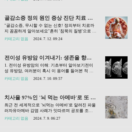
을 유지하는 데 큰 도움이 돼요. 항산화제는 우리
동반하는 심각한 상황을 일으키며, 특히 아시아 국
몸의 세포를 손상시키는 활성산소를 제거하는 데
가에서 관찰되고 있습니다. 바이러스에 감염된 후
중요한 역할을 해요. 예를 들어, 블루베리, 딸기, 시
일정 기간 동안 잠복기를 보내다가 발열, 오한, 소
골감소증 정의 원인 증상 진단 치료 경과 주의사항의 모든 것
금치, 브로콜리 같은 식품은 항산화제가 풍부해서
화기 증상 등 다양한 임상 증상을 나타내기 시작합
뇌 건강에 매우..
니다.이 질병은 SFTS 바이러스(Bunyaviridae 과의
"골감소증, 무시할 수 없는 신호! 정의부터 치료까
Phlebovirus 속에 속하는 바이러스)에 의해 발생하
지 꼼꼼하게 알아보세요"흔히 '침묵의 질병'으로 불
며, 주요 번식원인 참진드기류를 통해 인간에게 전
리는 골감소증은 자각 증상이 거의 없어 무심코 넘
카테고리 없음
2024. 7. 12. 09:24
파될 수 있습니다. 질병의 중증도는 높아 치사율이
겨버리기 쉬운 건강 문제입니다. 하지만 이는 골다
상당히 높으며, 특히 면역 체계가 취약한 노인이나
공증으로 이어질 수 있는 매우 중요한 신호인데요,
기존에 건강 문제를 가진 사람들에게 더 위험할 수
오늘은 골감소증의 정의부터 원인, 증상, 진단 방
전이성 유방암 이겨내기: 생존율 향상을 위한 최신 치료법과 관리 전략
있습니다.SFTS의 전염 경로와 예방법SFTS의 주요
법, 치료 및 예방법, 그리고 주의해야 할 사항까지
전염 ..
차근차근 알아보겠습니다. 함께 건강한 뼈를 지키
1. 전이성 유방암의 이해: 기초부터 알아보기전이
는 지혜를 배워볼까요?골감소증의 정확한 정의를
성 유방암, 여러분이 혹시 이 용어를 들어본 적 있
알아봅시다골감소증이란, 골밀도가 감소하여 정상
으신가요? 유방암은 암세포가 유방 조직에서 발생
카테고리 없음
2024. 7. 10. 09:57
범위보다 낮지만 골다공증에 이르지는 않은 상태
하는 것인데, 이 암세피가 다른 부위로 퍼져나간 상
를 말합니다. 여기서 골밀도란 뼈의 밀도로, 뼈의
태를 '전이성 유방암'이라고 해요. 이는 유방암 중
건강을 판단하는 중요한 지표가 되죠. 우리 몸에서
에서도 특히 치료가 까다롭고, 환자와 가족에게 큰
치사율 97%인 '뇌 먹는 아메바'로 또 사망..한국은 안전할까
뼈는 지속적으로 파괴되고 재생되는데, 이 과정에
고통을 주는 병입니다.전이성 유방암에 대한 이해
서 균형이 깨지면 골감소증이 발생할..
를 돕기 위해, 우선 암의 전이 과정과 전이성 유방
최근 전 세계적으로 '뇌먹는 아메바'로 알려진 파울
암이 되는 원인에 대해서 자세히 알아볼 필요가 있
러자유아메바 감염 사례가 잇따르며 공포를 조성
어요. 전이성 유방암의 발견과 진단, 그리고 이에
하고 있습니다. 이는 코를 통해 인간의 뇌로 침투하
카테고리 없음
2024. 7. 9. 06:27
따른 적절한 대처 방법도 이해해야 할 중요한 부분
여 뇌수막염을 일으키고, 대부분의 경우 사망에 이
이에요. 우리가 전이성 유방암에 대해 잘 알고 준비
르게 하는 치명적인 기생충입니다. 가장 최근에는