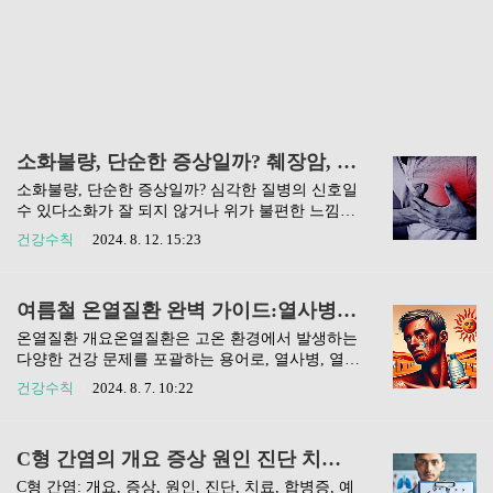
소화불량, 단순한 증상일까? 췌장암, 심근경색 증상이었어?
소화불량, 단순한 증상일까? 심각한 질병의 신호일
수 있다소화가 잘 되지 않거나 위가 불편한 느낌은
많은 사람들이 경험하는 흔한 증상입니다. 특히 식
건강수칙
2024. 8. 12. 15:23
사 후에 이런 증상이 나타나면 대개는 체한 것이라
고 생각하기 쉽습니다. 그러나 이러한 증상은 췌장
암이나 심근경색과 같은 심각한 질병의 신호일 수
여름철 온열질환 완벽 가이드:열사병 열탈진 열경련 예방과 대처법
있습니다.소화불량은 일반적이지만, 이를 간과하
면 생명을 위협하는 상황으로 이어질 수 있습니다.
온열질환 개요온열질환은 고온 환경에서 발생하는
따라서 소화불량이 단순한 문제인지, 아니면 더 심
다양한 건강 문제를 포괄하는 용어로, 열사병, 열탈
각한 질병의 징후인지 주의 깊게 살펴보아야 합니
진, 열경련 등이 포함됩니다. 이러한 질환은 특히
건강수칙
2024. 8. 7. 10:22
다.심근경색, 빠른 대처가 생명을 구한다심근경색
여름철에 빈번하게 발생하며, 적절한 예방과 치료
은 심장의 혈관이 갑자기 막히는 응급 상황으로, 즉
가 이루어지지 않으면 심각한 합병증을 초래할 수
각적인 대처가 필요합니다. 증상이 나타난 후 2시
있습니다.온열질환은 신체의 수분과 전해질 균형
C형 간염의 개요 증상 원인 진단 치료 합병증 예방 및 영양
간 이내에 병원에 도착해야 생존 확률이 높아집니
이 깨지면서 발생하며, 이를 예방하기 위해서는 고
다. 가슴 통증이 가장 흔한 증상이지만..
온 환경에서의 주의가 필요합니다.온열질환 원인
C형 간염: 개요, 증상, 원인, 진단, 치료, 합병증, 예