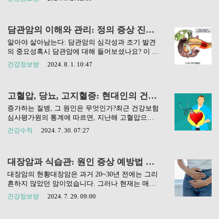
습진은 주로 직업적 요인에 의해 발생하며, 특히 습
작하면, 그 원인은 종종 작은 혈관의 염증에서 비롯
한 환경에서 일하는 사람들에게서 흔히 나타납니
됩니다. 마치 댐의 작은 구멍이 시간이 지나면서 점
다. 예를 들어, 미용사, 식음료 업종 종사자, 의료
점 커져 결국 댐이 무너지는 것과 같은 이치입니다.
담관암의 이해와 관리: 정의 증상 진단 치료와 예방법
종사자 등은 손의 습진에 취약합니다. 가정에서의
이러한 염증은 증상이 없고 눈에 보이지 않기 때문
일상적인 활동도 손의 ..
에 조기에 발견하고 예방하는 것이 중요합니다.작
알아야 살아남는다: 담관암의 심각성과 조기 발견
은 염증이 큰 문제로… 혈관의 건강을 지키자경동
의 중요성혹시 담관암에 대해 들어보셨나요? 이 질
맥은 대동맥에서 갈라져 나와 목을 지나 얼굴과 머
환은 우리나라에서도 무시할 수 없는 암 중 하나로,
건강정보방
2024. 8. 1. 10:47
리로 혈액을 공급하는 중요한 혈관입니다. 이 혈관
조기에 발견하기 어렵고 치료도 까다로운 것으로
이 건강하지 않으면 뇌졸중과 같은 심각한 질환의
알려져 있습니다. 그런데 이 담관암, 제대로 알고
위험이 커집니다. 혈관 내 염증이 심해지면 혈관이
있으면 예방할 수 있는 방법도 있고, 조기에 발견해
고혈압, 당뇨, 고지혈증: 현대인의 건강 적신호 최악의 식습관
좁아지고 막혀 뇌경색을 유발할 수 있습니다.만약
서 적절한 치료를 받을 수도 있어요.오늘은 담관암
이러한 염증이 만성화되면 치..
의 심각성과 함께 조기 발견의 중요성, 그리고 우리
증가하는 질병, 그 원인은 무엇인가?최근 건강보험
가 일상에서 할 수 있는 관리 방법에 대해 자세히
심사평가원의 통계에 따르면, 지난해 고혈압으로
이야기해보려고 해요. 이 글을 통해 담관암에 대한
진료를 받은 환자가 747만 명을 넘었습니다. 이 중
건강수칙
2024. 7. 30. 07:27
인식을 새롭게 하고, 건강한 삶을 위한 첫걸음을 내
남성이 382만 명, 여성이 365만 명으로, 여성 환자
딛는 기회가 되시길 바랍니다.담관암이란 무엇인
도 적지 않은 수치를 보이고 있습니다. 특히 고혈압
가: 정의와 유형 파악하기담관암은 간 밖의 담관에
과 함께 고지혈증을 앓고 있는 환자는 314만 명, 당
대장암과 식습관: 원인 증상 예방법 건강한 장을 위한 필수 가이드
서 발생하는 암을 말하는데요, 알아두어야 할 것은
뇨병 환자는 87만 명에 달합니다.이러한 질병들은
크게 두 가지 유형이 있다는..
심장과 뇌혈관에 심각한 영향을 미치며, 그 수치가
대장암의 현황대장암은 과거 20~30년 전에는 그리
계속해서 증가하는 이유는 무엇일까요?심장과 뇌
흔하지 않았던 암이었습니다. 그러나 현재는 매년
를 위협하는 질병들2022년 통계청의 사망원인 통
약 3만3천 명이 새롭게 진단받고 있어, 국내에서 가
건강정보방
2024. 7. 29. 09:00
계에 따르면, 우리나라에서 가장 많은 사망 원인은
장 많이 발생하는 암 중 하나로 자리 잡았습니다.
암이지만, 그 뒤를 이어 심장질환과 뇌혈관질환이
이러한 변화의 주된 원인은 우리의 식습관에 있습