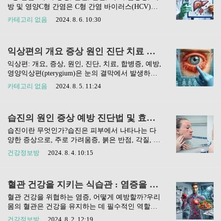
온열질환의 주요 원인은 고온과 습도입니다. 기온
방 및 영양C형 간염은 C형 간염 바이러스(HCV)에
이 40도 이상으로 상승할 때, 신체는 열을 효과적으
의해 발생하는 간 질환으로, 전 세계적으로 많은 사
카테고리 없음
2024. 8. 6. 10:30
로 방출하지 못하게 되어 다양한 증상이 나타납니
람들에게 영향을 미치고 있습니다. 이 질환은 주로
다. 특히, 고령자나 만성질환을 앓고 있는 사람들은
혈액을 통해 전파되며, 만성 간 질환으로 발전할 수
더 큰 위험에 처할 수 있으며, 이들은 체온 조절 능
있는 위험이 있습니다.본 글에서는 C형 간염의 개
익상편의 개요 증상 원인 진단 치료 합병증 예방 영양 A~Z
력이 떨어지기 때문에 더욱 주의가 필요합니다.온
요, 증상, 원인, 진단, 치료, 합병증, 예방 및 영양에
열질환 증상온열질환의 증상은 다양합니다..
대해 자세히 알아보겠습니다. 이를 통해 C형 간염
익상편: 개요, 증상, 원인, 진단, 치료, 합병증, 예방,
에 대한 이해를 높이고, 예방 및 관리 방법을 제시
영양익상편(pterygium)은 눈의 결막에서 발생하는
하고자 합니다.C형 간염의 증상C형 간염의 초기 증
비정상적인 조직 성장으로, 주로 눈의 흰자위 부분
카테고리 없음
2024. 8. 5. 11:24
상은 경미할 수 있으며, 많은 환자들이 감염된 사실
에 나타납니다. 이 질환은 햇빛, 바람, 먼지와 같은
을 인지하지 못합니다. 일반적으로 감염 후 2주에
환경적 요인에 의해 유발될 수 있으며, 주로 자외선
서 6개월 사이에 증상이 나타날 수 있으며, 주요 증
에 노출된 사람들에게서 흔히 발생합니다.익상편
습진의 원인 증상 예방 진단법 및 효과적인 치료법
상으로는 피로, 식욕 감소, 구역질, 복통..
은 미용적인 문제뿐만 아니라 시력에 영향을 줄 수
있어 조기 진단과 치료가 중요합니다. 이번 글에서
습진이란 무엇인가?습진은 피부에서 나타나는 다
는 익상편의 증상, 원인, 진단 방법, 치료 방법, 합
양한 증상으로, 주로 가려움증, 붉은 반점, 각질, 그
병증, 예방 및 영양에 대해 자세히 알아보겠습니다.
리고 물집이 동반되는 피부 질환입니다. 이 질환은
건강정보방
2024. 8. 4. 10:15
익상편의 증상익상편의 주요 증상은 눈의 결막에
표피의 해면화와 진피의 염증 세포 침윤을 특징으
나타나는 붉은색 또는 핑크색의 비정상적인 조직
로 하며, 임상적으로는 표재성 피부염으로 분류됩
입니다. 이 조직은 점차적으로 각막 쪽으로 자라나
니다.일반적으로 '습진'이라는 용어는 '피부염'과 혼
혈관 건강을 지키는 식습관 : 염증을 줄이는 식습관 관리법
며, 시야를 가리거나 불편함을 유발할 수 있습니다.
용되지만, 피부염은 피부의 모든 염증성 반응을 포
환자들..
함하는 광범위한 개념입니다. 반면, 습진은 피부염
혈관 건강을 위협하는 염증, 어떻게 예방할까?우리
의 한 종류로, 손, 눈꺼풀, 귀, 유두 등 신체의 다양
몸의 혈관은 건강을 유지하는 데 필수적인 역할을
한 부위에서 발생할 수 있습니다.습진의 원인손의
합니다. 특히 대동맥과 같은 큰 혈관이 손상되기 시
건강정보방
2024. 8. 2. 12:19