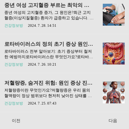
자리 잡고 있습니다. 뇌졸중은 생명을 구하더라도
니다. 특히, 고기와 가공육의 소비가 증가하면서 채
중년 여성 고지혈증 부르는 최악의 습관과 예방법 알아보기
후유증으로 마비나 언어 장애를 남길 수 있으며, 혈
소와 함께 섭취하는 비율이 낮아진 것이 문제입니
관성 치매의 원..
다. 대장암이 위암보다 더 많이 발생하는 이유는 무
중년 여성의 고지혈증 증가, 그 원인은?최근 고지
엇일까요?대장암 환자의 연령대2021년 보건복지부
혈증(이상지질혈증) 환자가 급증하고 있습니다. 특
와 중앙암등록본부의 자료에 따르면, 대장암 환자
히 50대 여성의 비율이 눈에 띄게 증가하고 있는데,
건강정보방
2024. 7. 28. 14:51
는 총 3만 2751명으로, 이 중 남성이 1만 9142명, 여
이는 신체의 호르몬 변화와 불규칙한 식습관이 주
성이 1만 3609명입니다. 특히 60대가 26.3%로 가장
된 원인으로 지목되고 있습니다. 국민건강보험공
많은 비율을 차지하고 있으며, 70대와 50대도 뒤를
단 자료에 따르면, 2021년 이상지질혈증 환자는 14
로타바이러스의 정의 초기 증상 원인부터 전파 경로및 철저한 예방까지
잇고 있습니다. 이는 오랜 시간 동안의 불량한..
7만 명에 달하며, 이는 5년 전보다 2.4배 증가한 수
치입니다. 이러한 상황은 뇌졸중과 심장병의 위험
로타바이러스 전부 알아보기: 초기 증상부터 철저
을 높이고 있어 심각한 주의가 필요합니다.호르몬
한 예방까지로타바이러스란 무엇인가요?로타바이
변화와 불량한 식습관의 상관관계50세가 넘으면
러스는 주로 유아와 소아에게 설사, 구통, 발열 등
건강정보방
2024. 7. 26. 10:21
여성의 에스트로겐 수치가 감소하면서 혈액의 질
의 증상을 유발하는 바이러스로, 전 세계적으로 널
이 나빠질 수 있습니다. 과거에는 남성 환자가 많았
리 퍼져 있어요. 특히 면역력이 약한 어린이들 사이
지만, 이제는 여성 환자도 급증하고 있는 상황입니
에서는 급성 위장염의 주요 원인으로 꼽히며, 때로
저혈량증, 숨겨진 위험: 원인 증상 진단과 치료방법 대처의 모든 것
다. 특히 갱년기 이후에는 혈압과 당뇨병 외에도 혈
는 탈수와 같은 심각한 합병증을 초래하기도 해요.
액의 질이 나빠지는 것이 뇌..
겨울과 봄에 주로 유행하는 이 바이러스는 감염된
저혈량증이란 무엇인가요?저혈량증은 우리 몸의
사람의 대변을 통해 쉽게 전파되며, 적절한 위생 관
혈액량이 정상 범위보다 현저히 낮아진 상태를 말
리와 예방 접종이 중요한 역할을 한답니다. 로타바
해요. 신체의 다양한 기관과 조직에 충분한 산소와
건강정보방
2024. 7. 25. 07:43
이러스에 대한 폭넓은 이해를 바탕으로 증상을 알
영양을 전달하지 못하게 되어, 심각한 건강 문제로
아채고, 적절한 치료와 예방을 통해 아이들의 건강
이어질 수 있는 위험한 상태죠.이 글에서는 저혈량
을 지키는 것이 중요해요.로타바이러스의 주요 증
증의 원인부터 증상, 치료 방법에 이르기까지 자세
이전
다음
상은 무엇일까요?로타바이러스에 감염되면 보통 2
히 알아볼 예정이에요. 일상생활 속에서 잘못된 습
일 정도의 잠복기를 거친 후 급격한 설사,..
관이나 다치는 사고 등으로 인해 누구나 저혈량증