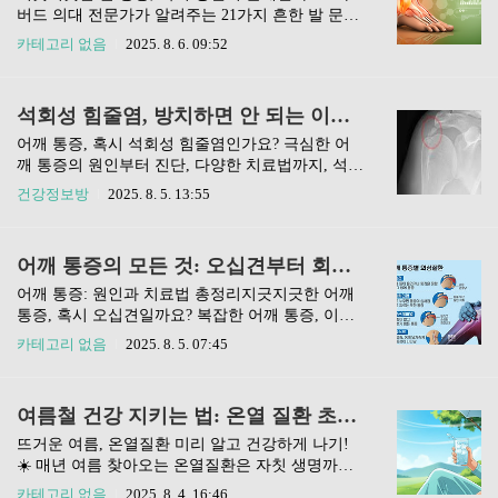
날이 많았어요. 처음엔 '그냥 피곤해서 그렇겠지~'
버드 의대 전문가가 알려주는 21가지 흔한 발 문제
했는데, 이게 은근히 일상생활에 큰 불편함을 주더
해결책으로, 이제는 고통 없이 당당하게 걸어보세
카테고리 없음
2025. 8. 6. 09:52
라고요. 😥 허리 통증이 단순히 피로 때문일까, 아
요. 이 글이 당신의 발에 건강한 활력을 되찾아줄
니면 혹시 허리디스크 초기 증상일까 걱정되기도
거예요. 😊솔직히 말해서, 발이 아프면 정말 아무
했고요. 허리 통증, 왜 생길까요? 원인 파헤치기 🔍
것도 하기 싫어지잖아요. 아침에 침대에서 일어나
석회성 힘줄염, 방치하면 안 되는 이유와 효과적인 비수술적 치료법
허리가 아픈 이유는 정말 다양한데요. 보통은 잘못
첫발을 내디딜 때 느껴지는 찌릿한 통증, 오래 걸으
된 생활 습..
면 발바닥이 화끈거리는 느낌... 저도 그런 경험이
어깨 통증, 혹시 석회성 힘줄염인가요? 극심한 어
많아서 그 고통을 너무 잘 알고 있어요. 단순히 불
깨 통증의 원인부터 진단, 다양한 치료법까지, 석회
편한 정도를 넘어 일상생활의 질을 완전히 떨어뜨
성 힘줄염에 대한 모든 것을 쉽고 친절하게 알려드
건강정보방
2025. 8. 5. 13:55
리죠. 하지만 포기하긴 아직 일러요! 하버드 의대
립니다. 더 이상 혼자 힘들어하지 마세요.혹시 갑자
발 전문의가 직접 알려주는 실용적인 지식과 해결
기 어깨에 칼로 찌르는 듯한 통증을 느껴본 적 있으
책이 있다면, 우리도 다시 건강한 발을 되찾을 수
신가요? 밤에 잠을 설치게 할 정도로 심한 통증 때
어깨 통증의 모든 것: 오십견부터 회전근개 파열까지 완벽 정리 가이드
있답니다. 함께 알아볼까요? 👣발 통증의 흔한 원
문에 고생하고 계시다면, 석회성 힘줄염을 의심해
인 5가지 알아보기 ?..
볼 필요가 있어요. 저도 처음엔 단순한 어깨 결림인
어깨 통증: 원인과 치료법 총정리지긋지긋한 어깨
줄 알았는데, 통증이 너무 심해서 병원을 찾았다가
통증, 혹시 오십견일까요? 복잡한 어깨 통증, 이제
이 진단을 받고 깜짝 놀랐거든요. 다행히 적절한 치
방치하지 마세요! 다양한 원인과 증상부터 치료법
카테고리 없음
2025. 8. 5. 07:45
료를 통해 지금은 많이 좋아졌답니다 😊. 그래서
까지, 전문가의 인사이트를 통해 여러분의 어깨 건
오늘은 저처럼 갑작스러운 어깨 통증으로 힘들어
강을 되찾을 수 있는 실질적인 정보를 알려드릴게
하시는 분들을 위해 석회성 힘줄염의 모든 것을 알
요. 💜안녕하세요, 여러분! 오늘은 정말 많은 분들
여름철 건강 지키는 법: 온열 질환 초기 증상 파악과 현명한 응급조치 팁
려드리려고 합니다. 원인부터 증상, 그리고 다양한
이 겪고 있는 어깨 통증에 대해 자세히 알아보려고
치료 방법까지 함께 알아..
해요. 저도 한때 어깨가 너무 아파서 잠도 못 자고
뜨거운 여름, 온열질환 미리 알고 건강하게 나기!
고생했던 경험이 있거든요. '어깨 통증'이라고 하면
☀️ 매년 여름 찾아오는 온열질환은 자칫 생명까지
그냥 며칠 쉬면 나아지겠지 싶지만, 사실 원인과 종
위협할 수 있는 무서운 손님이에요. 열탈진, 열사병
카테고리 없음
2025. 8. 4. 16:46