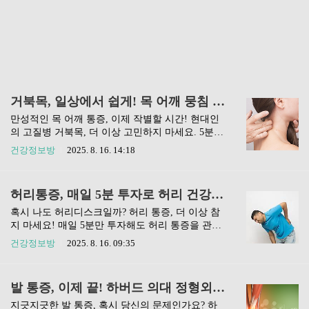
거북목, 일상에서 쉽게! 목 어깨 뭉침 푸는 5분 스트레칭 총정리
만성적인 목 어깨 통증, 이제 작별할 시간! 현대인
의 고질병 거북목, 더 이상 고민하지 마세요. 5분
투자로 통증을 완화하고 바른 자세를 되찾을 수 있
건강정보방
2025. 8. 16. 14:18
는 실용적인 교정 솔루션을 알려드릴게요. 🧘‍♀️하루
중 스마트폰이나 컴퓨터를 보는 시간이 얼마나 되
시나요? 생각보다 훨씬 길죠? 저도 모르게 고개가
허리통증, 매일 5분 투자로 허리 건강 되찾기: 통증 완화 스트레칭 총정리
앞으로 쭈욱 빠져 거울 속 제 모습이 마치 거북이처
럼 변해 있는 걸 보고 깜짝 놀랄 때가 많아요. 🐢 처
혹시 나도 허리디스크일까? 허리 통증, 더 이상 참
음엔 그냥 '피곤해서 그런가?' 싶었는데, 이게 목 어
지 마세요! 매일 5분만 투자해도 허리 통증을 관리
깨 통증으로 이어지고 두통까지 생기니까 진짜 큰
하고 예방할 수 있는 실용적인 팁과 스트레칭 방법
건강정보방
2025. 8. 16. 09:35
일이더라고요. 혹시 여러분도 저처럼 만성적인 불
을 알려드릴게요. 원인부터 해결책까지, 이 글 하나
편함 때문에 괴로운가요?왜 자꾸 목이 뻐근할까?
로 허리 건강을 되찾아 보세요! 😊혹시 하루 종일
거북목 자가진단 🐢거북목은 의학 용어로 '일자
의자에 앉아 일하는 분 있으신가요? 저도 그렇거든
발 통증, 이제 끝! 하버드 의대 정형외과 의사가 공개하는 발 건강 비밀
목'이라고도 불리는데요. 정상적인 C자 형태의 경
요. 앉아있을 땐 몰랐는데, 저녁에 집에 가서 침대
추(목뼈)가 일..
에 누우면 꼭 허리가 뻐근하고 아파서 잠 못 이루는
지긋지긋한 발 통증, 혹시 당신의 문제인가요? 하