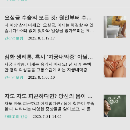
류가 정말 다양하고, 잘못된 대처는 오히려 증상을
등 온열질환의 증상부터 긴급 상황 시 응급조치 방
악화시킬 수 있답니다. 😥 이 글을 끝까지 읽으시
법, 그리고 가장 중요한 예방 수칙까지, 이 글 하나
면 내 어깨가 왜 아픈 건지, 어떤 치료를 받아야 하
로 여름철 건강을 지키는 모든 팁을 알려드릴게요!
요실금 수술의 모든 것: 원인부터 수술 방법, 회복 관리까지 완벽 정리!
는지 조금은 감이 오실 거예요. 그럼, 함께 어깨 통
아, 진짜 너무 덥지 않나요? 🫠 여름만 되면 저는 집
증의 비밀을..
밖에 나가는 게 두렵더라고요. 가만히 있어도 땀이
더 이상 참지 마세요! 요실금, 이제는 해결할 수 있
주르륵 흐르고, 조금만 움직여도 머리가 핑 도는 것
습니다! 소리 없이 찾아와 일상을 망가뜨리는 요실
같고요. 이런 날씨에 정말 조심해야 할 게 바로 '온
금. 걱정만 하고 계셨나요? 이젠 달라질 때입니다.
건강정보방
2025. 8. 1. 19:17
열질환'이잖아요. 매년 여름마다 뉴스에서 안 좋은
요실금 수술의 모든 것을 알아보고, 당당하고 자유
소식이 들려오는데, 저도 솔직히 '나는 아니겠지'
로운 삶을 되찾는 방법을 함께 찾아봐요!"혹시나
하고 방심할 때가 많았던 것 같아요. 하지만 이제는
새면 어쩌지?", "운동하다가 민망한 상황이 생기면
심한 생리통, 혹시 '자궁내막증' 아닐까요? 증상부터 관리법까지!
제대로 알고 대비해야겠다 싶더라고요!그래서 오
어떡하지?"... 요실금 때문에 이런 걱정 많이 해보
늘은..
셨을 거예요. 저도 예전에 아는 지인분이 요실금 때
자궁내막증, 이제는 숨기지 마세요! 전 세계 수백
문에 정말 힘들어하셨던 걸 봤거든요. 일상생활은
만 명의 여성들을 고통스럽게 하는 자궁내막증. 이
물론이고, 사람 만나는 것까지 주저하게 된다고 하
글에서는 자궁내막증이 무엇인지, 주요 증상은 무
건강정보방
2025. 8. 1. 00:10
시더라고요. 😥 하지만 요실금은 숨길 질환이 아니
엇이며, 어떻게 진단하고 관리할 수 있는지 자세히
라, 얼마든지 치료하고 개선할 수 있는 질환입니
알아봅니다. 더 이상 혼자 아파하지 마세요. 함께
다! 특히 최근에는 다양한 수술법이 개발되면서 더
이 질환을 이해하고 극복할 수 있는 길을 찾아봐
자도 자도 피곤하다면? 당신의 몸이 보내는 철분 부족 신호 9가지!
안전하고 효과적으로 치료가 가능해졌어요. 오늘
요!혹시 매달 찾아오는 생리통이 너무 심해서 일상
은 요실금 때문에 고민..
생활이 힘들거나, 만성 골반통으로 고생하고 계신
자도 자도 피곤하고 어지럽다면? 몸에 철분이 부족
가요? 어쩌면 그게 단순한 생리통이 아닐 수도 있
할 때 나타나는 다양한 증상들을 알아보고, 내 몸의
어요. 제가 주변 지인들을 통해서도 정말 많이 듣는
신호를 정확히 이해하여 건강을 지키는 방법을 안
카테고리 없음
2025. 7. 31. 14:05
이야기인데, 생각보다 많은 여성분들이 '자궁내막
내합니다!"피곤하다, 피곤해..." 혹시 요즘 이 말을
증'이라는 질환으로 힘들어하시더라고요. 그런데
입에 달고 사시나요? 아침에 분명히 푹 잔 것 같은