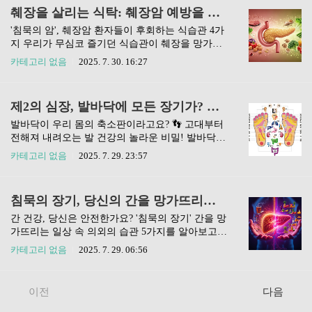
문제는 이게 또 잘 알려지지 않아서, 그냥 혼자 끙
데도 일어나기 힘들고, 낮에는 꾸벅꾸벅 졸고, 조금
췌장을 살리는 식탁: 췌장암 예방을 위한 식습관 개선 가이드 4가지
끙 앓는 분들이 많다는 거죠. 😔 저도 처음엔 저만
만 움직여도 숨이 차고 어지럽다면... 혹시 저처럼
그런 줄 알았지 뭐예요.오늘은..
만성 피로에 시달리고 계신 건 아닌가요? 😞 솔직
'침묵의 암', 췌장암 환자들이 후회하는 식습관 4가
히 말해서 저도 예전에는 그냥 '피곤한가 보다', '나
지 우리가 무심코 즐기던 식습관이 췌장을 망가뜨
이가 들어서 그런가?' 하고 넘겼어요. 그런데 알고
리는 지름길이었다는 사실, 알고 계셨나요? 췌장암
카테고리 없음
2025. 7. 30. 16:27
보니 이런 증상들이 몸속 철분 부족의 신호일 수 있
진단 후 가장 많이 후회하는 식습관들을 알아보고,
더라고요! 진짜 별거 아닌 것 같지만, 철분은 우리
오늘부터 췌장 건강을 지키는 식탁을 만들어보세
몸에서 정말 중요한 역할을 하거든요. 특히 산소 운
요!'침묵의 암'이라고 불리는 췌장암, 정말 무서운
제2의 심장, 발바닥에 모든 장기가? 신비로운 발바닥 반사구와 건강 연계성 완전 분석!
반에 필수적이라 부족해지면 온몸에 문제가 생길
병이죠. 초기 증상이 거의 없어서 뒤늦게 발견되는
수 ..
경우가 많고, 치료도 까다로워서 많은 분들이 두려
발바닥이 우리 몸의 축소판이라고요? 👣 고대부터
워하는 암인데요. 저도 이 소식을 들을 때마다 마음
전해져 내려오는 발 건강의 놀라운 비밀! 발바닥의
이 철렁하곤 해요. 하지만 췌장암 진단 후, 많은 환
특정 부위가 우리 몸속 장기와 어떻게 연결되어 있
카테고리 없음
2025. 7. 29. 23:57
자분들이 공통적으로 "아, 그때 이걸 알았더라
는지, 그리고 이를 활용한 건강관리 꿀팁까지! 지
면…" 하고 후회하는 식습관들이 있다고 해요. 혹
금 바로 확인해보세요.하루 종일 우리 몸을 지탱하
시 지금 우리가 무심코 즐기고 있는 식습관이 췌장
며 여기저기 바쁘게 움직이는 발! 혹시 여러분은
침묵의 장기, 당신의 간을 망가뜨리는 5가지, 간 건강 지키는 습관
을 힘들게 하고 있는 건 아닐까요? 오늘은 췌장암
발에 얼마나 신경 쓰고 계신가요? 저는 퇴근하고
환자들이 가장 후회하는 식..
집에 오면 발이 너무 피곤해서 주물주물 마사지하
간 건강, 당신은 안전한가요? '침묵의 장기' 간을 망
는 게 일상인데요. 😥 가끔은 발이 아프면 다른 곳
가뜨리는 일상 속 의외의 습관 5가지를 알아보고,
까지 쑤시는 것 같은 기분이 들 때가 있잖아요? 그
소중한 간을 지키는 방법을 함께 찾아봐요! ✨"피
카테고리 없음
2025. 7. 29. 06:56
래서 문득 '발이 정말 우리 몸이랑 연결되어 있나?'
곤하다, 피곤해..." 혹시 요즘 이 말을 입에 달고 사
하는 궁금증이 들었어요.알고 보니, 고대 동양 의학
시나요? 저도 예전엔 그랬어요. 만성 피로에 시달
에서부터 발바닥은 '제2의 심장' 또는 '몸의 축소
리면서도 '그냥 잠을 못 자서 그렇겠지', '스트레스
이전
다음
판'이라고 불릴 정도로 중요한 역할을 해왔다고 해
때문이겠지' 하고 대수롭지 않게 넘겼죠. 그런데 알
요. 발바닥에는 우리..
고 보니, 우리 몸의 중요한 장기인 간이 보내는 SO